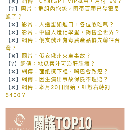
【❌】
網傳：ChatGPT VIP試用，月付199？
【❔】
照片：群組內抱怨，囤蛋百顆已發霉長
蛆了？
【❌】
影片：人造蛋如進口，各位敢吃嗎？
【❌】
影片：中國人造化學蛋，銷售全世界？
【❌】
網傳：俄亥俄州有毒農產品優先輸往台
灣？
【❌】
圖片：俄亥俄州火車事故？
【?】
網傳：地瓜葉汁可治肝腫瘤？
【❌】
網傳：面紙擦下體、嘴巴會致癌？
【❌】
網傳：因生病出事故保險不理賠？
【❌】
網傳：本月20日開始，紅燈右轉罰
5400？