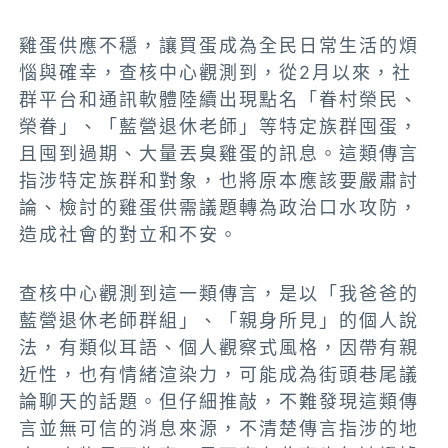
雞蛋供應不穩，讓買蛋成為全民日常生活的煩
惱與確幸，查核中心觀測到，從2月以來，社
群平台和通訊軟體陸續出現點名「眷村榮民、
榮眷」、「藍營退休老師」等特定族群囤蛋，
且囤到過期、大量丟臭雞蛋的訊息。這類傳言
指涉特定族群和對象，也將原本應該要嚴肅討
論、檢討的雞蛋供需議題轉為政治口水攻防，
造成社會的對立和不安。
查核中心觀測到這一類傳言，是以「我爸爸的
藍營退休老師群組」、「親身所見」的個人說
法，有類似耳語、個人觀察式風格，因帶有親
近性，也有情緒渲染力，可能成為街頭巷尾議
論聊天的話題。但仔細推敲，不難發現這類傳
言並無可信的消息來源，不清楚傳言指涉的地