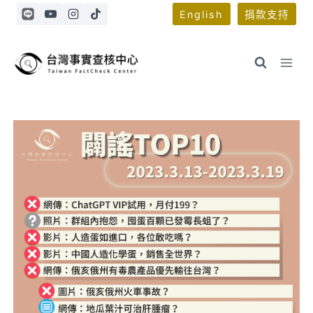
Skip
English
捐款支持
to
content