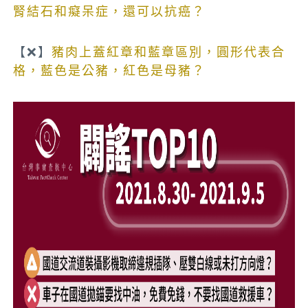
腎結石和癡呆症，還可以抗癌？
【❌】
豬肉上蓋紅章和藍章區別，圓形代表合
格，藍色是公豬，紅色是母豬？