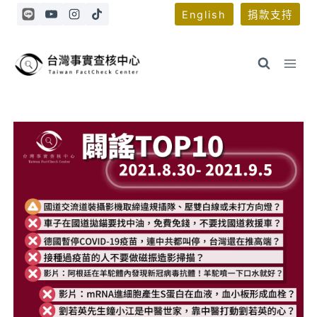
Skip
English
捐款支持
to
content