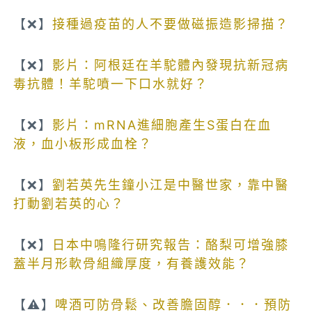
【❌】
接種過疫苗的人不要做磁振造影掃描？
【❌】
影片：阿根廷在羊駝體內發現抗新冠病
毒抗體！羊駝噴一下口水就好？
【❌】
影片：mRNA進細胞產生S蛋白在血
液，血小板形成血栓？
【❌】
劉若英先生鐘小江是中醫世家，靠中醫
打動劉若英的心？
【❌】
日本中鳴隆行研究報告：酪梨可增強膝
蓋半月形軟骨組織厚度，有養護效能？
【⚠️】
啤酒可防骨鬆、改善膽固醇．．．預防