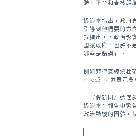
體、平台和查核組
鍛治本指出，政府
引導到他們要的方
就指出，，政治影
國家政府，也許不
哪些是錯誤」。
例如菲律賓總統杜
Files
》，還表示要
「『假新聞』這個
鍛治本在報告中警
政治動機的團體，