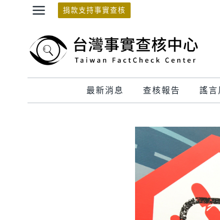
Skip
捐款支持事實查核
to
content
最新消息
查核報告
謠言