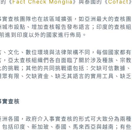
古的《
Fact Check Monglia
》與泰國的《
Cofact
事實查核團隊也在該區域擴張，如亞洲最大的查核團
洲城市設點、增加查核報告發布語言；印度的查核組
前進到印度以外的國家進行佈局。
言、文化、數位環境與法律架構不同，每個國家都有
言，亞太查核組織們各自面臨了關於涉及種族、宗教
化的挑戰；其他的共同挑戰還包括：欠缺可信數據、
觀眾有限、欠缺資金、缺乏其語言的實用工具、缺乏
事實查核
亞洲各國，政府介入事實查核的形式可大致分為兩種
，包括印度、新加玻、泰國、馬來西亞與越南；有些