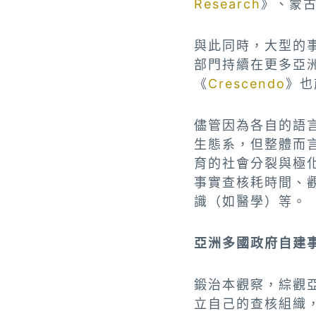
Research
》、蒙
與此同時，大型的
部門持續在更多亞
《
Crescendo
》也
儘管因為各自的語
生態系，但整體而
育的社會分裂與極
事實查核耗時間、
識（如醫學）等。
亞洲多國政府自建
鍛治本觀察，綜觀
立自己的查核組織