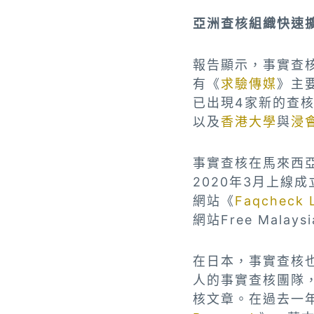
亞洲查核組織快速
報告顯示，事實查核
有《
求驗傳媒
》主
已出現4家新的查
以及
香港大學
與
浸
事實查核在馬來西亞
2020年3月上線成
網站《
Faqcheck 
網站Free Malays
在日本，事實查核也
人的事實查核團隊，
核文章。在過去一