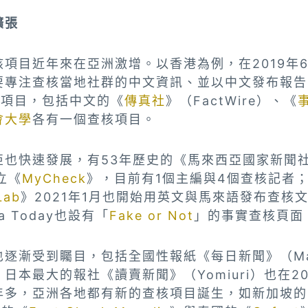
擴張
項目近年來在亞洲激增。以香港為例，在2019年
要專注查核當地社群的中文資訊、並以中文發布報告
核項目，包括中文的《
傳真社
》（FactWire）、《
會大學
各有一個查核項目。
也快速發展，有53年歷史的《馬來西亞國家新聞社》
立《
MyCheck
》，目前有1個主編與4個查核記者
Lab
》2021年1月也開始用英文與馬來語發布查核
ia Today也設有「
Fake or Not
」的事實查核頁面
逐漸受到矚目，包括全國性報紙《每日新聞》（Main
日本最大的報社《讀賣新聞》（Yomiuri）也在2
年多，亞洲各地都有新的查核項目誕生，如新加坡的