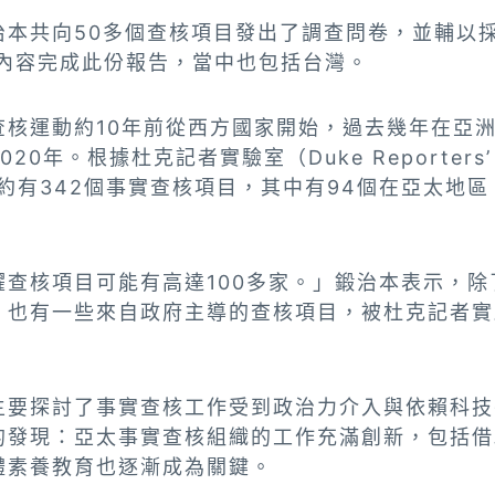
治本共向50多個查核項目發出了調查問卷，並輔以採
的內容完成此份報告，當中也包括台灣。
查核運動約10年前從西方國家開始，過去幾年在亞
0年。根據杜克記者實驗室（Duke Reporters’
球約有342個事實查核項目，其中有94個在亞太地區，
躍查核項目可能有高達100多家。」鍛治本表示，除
，也有一些來自政府主導的查核項目，被杜克記者實
。
主要探討了事實查核工作受到政治力介入與依賴科技
的發現：亞太事實查核組織的工作充滿創新，包括借
體素養教育也逐漸成為關鍵。