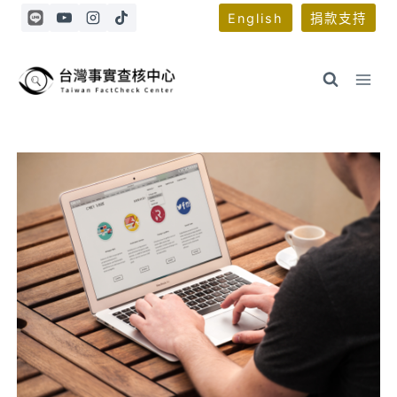
Skip
English
捐款支持
to
content