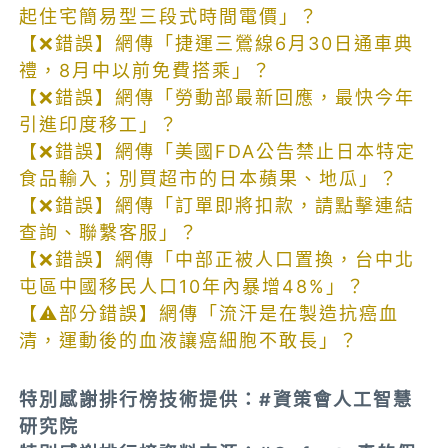
起住宅簡易型三段式時間電價」？
【❌錯誤】網傳「捷運三鶯線6月30日通車典
禮，8月中以前免費搭乘」？
【❌錯誤】網傳「勞動部最新回應，最快今年
引進印度移工」？
【❌錯誤】網傳「美國FDA公告禁止日本特定
食品輸入；別買超市的日本蘋果、地瓜」？
【❌錯誤】網傳「訂單即將扣款，請點擊連結
查詢、聯繫客服」？
【❌錯誤】網傳「中部正被人口置換，台中北
屯區中國移民人口10年內暴增48%」？
【⚠️部分錯誤】網傳「流汗是在製造抗癌血
清，運動後的血液讓癌細胞不敢長」？
特別感謝排行榜技術提供：#資策會人工智慧
研究院