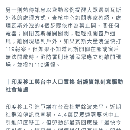
另一則熱傳訊息以聳動案例提醒大眾遇到瓦斯
外洩的處理方式，查核中心詢問專家確認，處
理瓦斯外洩的4個步驟依序為禁止開、關任何
電器；關閉瓦斯桶開關閥；輕輕推開窗戶通
風；離開現場到戶外，如果瓦斯大量洩漏快打
119報案。但如果不知道瓦斯開關在哪或窗戶
無法開啟時，消防署則建議民眾應立刻離開現
場，並撥打119通報。
｜印度移工與台中人口置換 錯誤資訊刻意驅動
社會焦慮
印度移工引進爭議在台灣社群餘波未平，近期
社群流傳訊息宣稱，4.4萬民眾連署要求中止
引進印度移工，但勞動部最新回應是「最快今