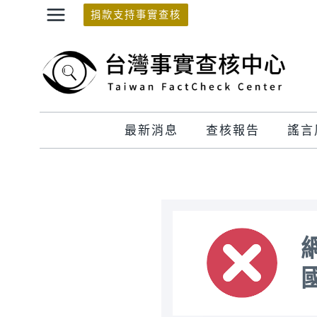
Skip
捐款支持事實查核
to
content
最新消息
查核報告
謠言