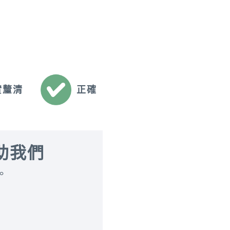
正確
實釐清
助我們
。