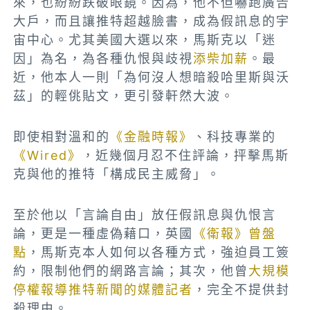
來，也紛紛跌破眼鏡。因為，他不但嚇跑廣告
大戶，而且讓推特超越臉書，成為假訊息的宇
宙中心。尤其美國大選以來，馬斯克以「迷
因」為名，為各種仇恨與歧視
添柴加薪
。最
近，他本人一則「為何沒人想暗殺哈里斯與沃
茲」的輕佻貼文，更引發軒然大波。
即使相對溫和的
《金融時報》
、科技專業的
《Wired》
，近幾個月忍不住評論，抨擊馬斯
克與他的推特「構成民主威脅」。
至於他以「言論自由」放任假訊息與仇恨言
論，更是一種虛偽藉口，英國
《衛報》曾盤
點
，馬斯克本人如何以各種方式，強迫員工簽
約，限制他們的網路言論；其次，他曾
大規模
停權報導推特新聞的媒體記者
，完全不提供封
殺理由。