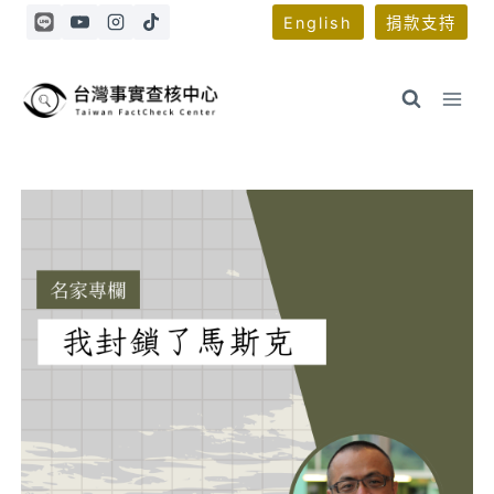
Skip
English
捐款支持
to
content