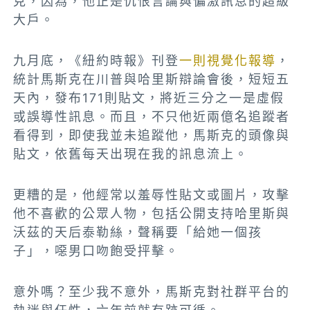
克，因為，他正是仇恨言論與偏激訊息的超級
大戶。
九月底，《紐約時報》刊登
一則視覺化報導
，
統計馬斯克在川普與哈里斯辯論會後，短短五
天內，發布171則貼文，將近三分之一是虛假
或誤導性訊息。而且，不只他近兩億名追蹤者
看得到，即使我並未追蹤他，馬斯克的頭像與
貼文，依舊每天出現在我的訊息流上。
更糟的是，他經常以羞辱性貼文或圖片，攻擊
他不喜歡的公眾人物，包括公開支持哈里斯與
沃茲的天后泰勒絲，聲稱要「給她一個孩
子」，噁男口吻飽受抨擊。
意外嗎？至少我不意外，馬斯克對社群平台的