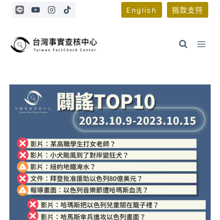
Skip
English
捐款支持
to
content