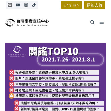
Skip
English
捐款支持
to
content