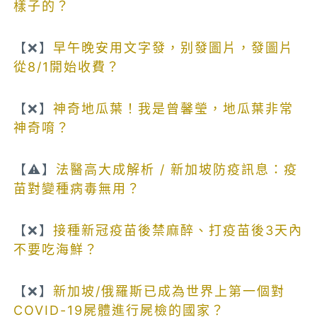
樣子的？
【❌】
早午晚安用文字發，别發圖片，發圖片
從8/1開始收費？
【❌】
神奇地瓜葉！我是曾馨瑩，地瓜葉非常
神奇唷？
【⚠️】
法醫高大成解析 / 新加坡防疫訊息：疫
苗對變種病毒無用？
【❌】
接種新冠疫苗後禁麻醉、打疫苗後3天內
不要吃海鮮？
【❌】
新加坡/俄羅斯已成為世界上第一個對
COVID-19屍體進行屍檢的國家？