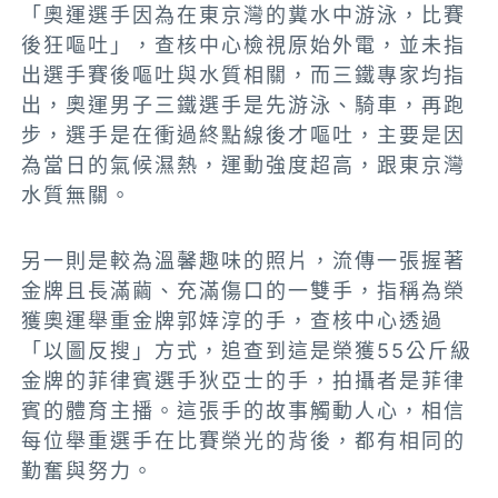
「奧運選手因為在東京灣的糞水中游泳，比賽
後狂嘔吐」，查核中心檢視原始外電，並未指
出選手賽後嘔吐與水質相關，而三鐵專家均指
出，奧運男子三鐵選手是先游泳、騎車，再跑
步，選手是在衝過終點線後才嘔吐，主要是因
為當日的氣候濕熱，運動強度超高，跟東京灣
水質無關。
另一則是較為溫馨趣味的照片，流傳一張握著
金牌且長滿繭、充滿傷口的一雙手，指稱為榮
獲奧運舉重金牌郭婞淳的手，查核中心透過
「以圖反搜」方式，追查到這是榮獲55公斤級
金牌的菲律賓選手狄亞士的手，拍攝者是菲律
賓的體育主播。這張手的故事觸動人心，相信
每位舉重選手在比賽榮光的背後，都有相同的
勤奮與努力。