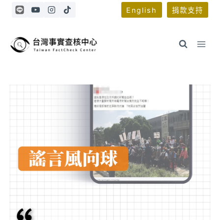
Skip
English
捐款支持
to
content