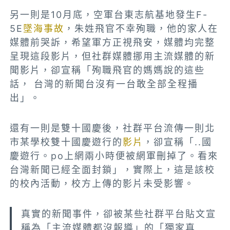
另一則是10月底，空軍台東志航基地發生F-
5E
墜海事故
，朱姓飛官不幸殉職，他的家人在
媒體前哭訴，希望軍方正視飛安，媒體均完整
呈現這段影片，但社群媒體挪用主流媒體的新
聞影片，卻宣稱「殉職飛官的媽媽說的這些
話， 台灣的新聞台沒有一台敢全部全程播
出」。
還有一則是雙十國慶後，社群平台流傳一則北
市某學校雙十國慶遊行的
影片
，卻宣稱「..國
慶遊行。po上網兩小時便被網軍刪掉了。看來
台灣新聞已經全面封鎖」，實際上，這是該校
的校內活動，校方上傳的影片未受影響。
真實的新聞事件，卻被某些社群平台貼文宣
稱為「主流媒體都沒報導」的「獨家真