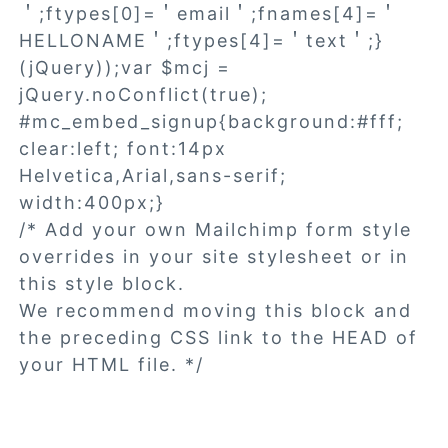
＇;ftypes[0]=＇email＇;fnames[4]=＇
HELLONAME＇;ftypes[4]=＇text＇;}
(jQuery));var $mcj =
jQuery.noConflict(true);
#mc_embed_signup{background:#fff;
clear:left; font:14px
Helvetica,Arial,sans-serif;
width:400px;}
/* Add your own Mailchimp form style
overrides in your site stylesheet or in
this style block.
We recommend moving this block and
the preceding CSS link to the HEAD of
your HTML file. */