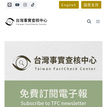
Skip
English
捐款支持
to
content