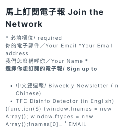
馬上訂閱電子報 Join the
Network
*
必填欄位/ required
你的電子郵件／Your Email
*
Your Email
address
我們怎麼稱呼你／Your Name
*
選擇你想訂閱的電子報/ Sign up to
中文雙週報/ Biweekly Newsletter (in
Chinese)
TFC Disinfo Detector (in English)
(function($) {window.fnames = new
Array(); window.ftypes = new
Array();fnames[0]=＇EMAIL