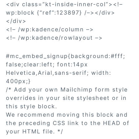
<div class=”kt-inside-inner-col”><!–
wp:block {“ref”:123897} /–></div>
</div>
<!– /wp:kadence/column –>
<!– /wp:kadence/rowlayout –>
#mc_embed_signup{background:#fff;
false;clear:left; font:14px
Helvetica,Arial,sans-serif; width:
400px;}
/* Add your own Mailchimp form style
overrides in your site stylesheet or in
this style block.
We recommend moving this block and
the preceding CSS link to the HEAD of
your HTML file. */