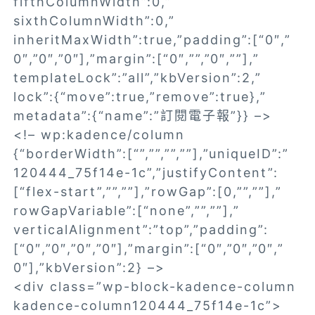
fifthColumnWidth”:0,”
sixthColumnWidth”:0,”
inheritMaxWidth”:true,”padding”:[“0″,”
0″,”0″,”0″],”margin”:[“0″,””,”0″,””],”
templateLock”:”all”,”kbVersion”:2,”
lock”:{“move”:true,”remove”:true},”
metadata”:{“name”:”訂閱電子報”}} –>
<!– wp:kadence/column
{“borderWidth”:[“”,””,””,””],”uniqueID”:”
120444_75f14e-1c”,”justifyContent”:
[“flex-start”,””,””],”rowGap”:[0,””,””],”
rowGapVariable”:[“none”,””,””],”
verticalAlignment”:”top”,”padding”:
[“0″,”0″,”0″,”0″],”margin”:[“0″,”0″,”0″,”
0″],”kbVersion”:2} –>
<div class=”wp-block-kadence-column
kadence-column120444_75f14e-1c”>