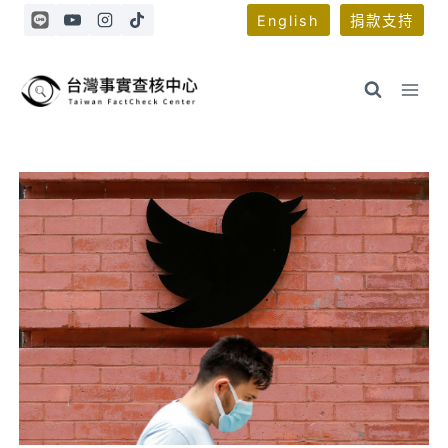
Skip
English
捐款支持
to
content