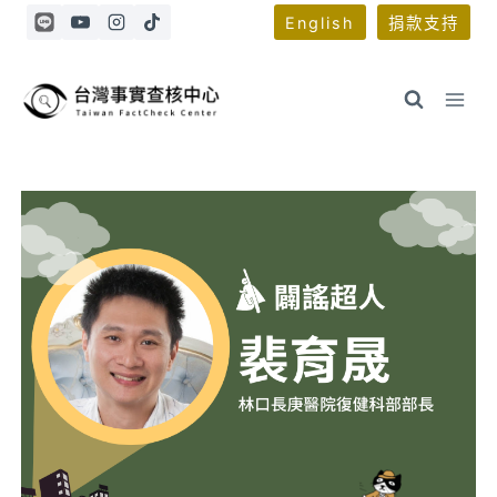
Skip
English
捐款支持
to
content