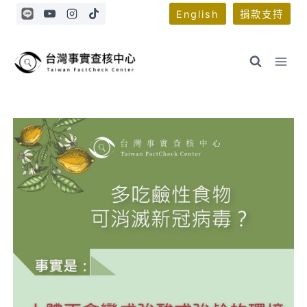
Skip
English
捐款支持
to
content