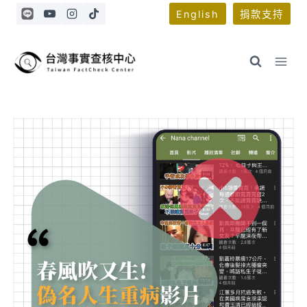
Skip
English
捐款支持
to
content