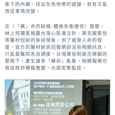
象下的內幕、找出灰色地帶的證據，就有可能
敦促事情改變。
在〈「藥」命的缺憾-體檢失衡健保〉報導，
林上筠獨家揭露台灣心肌灌注針、葉克膜套包
等醫材短缺的急迫現象，到了威脅人命的程
度，官方的醫材缺貨回報網卻沒有相關訊息，
只能靠醫院各自調度。台灣健保制度在總額的
緊箍下，產生諸多「藥命」亂象。相關報導也
敦促政府積極應變，允諾密集監控。