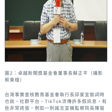
圖2：卓越新聞獎基金會董事長蘇正平
（攝影
蔡東棧）
台灣事實查核教育基金會執行長邱家宜致詞時
也說，社群平台、TikTok流傳許多假訊息，有
些非常誇張，例如一則謠言宣稱監察院長陳菊