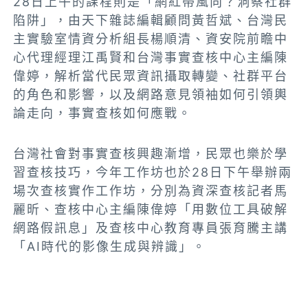
28日上午的課程則是「網紅帶風向？洞察社群
陷阱」，由天下雜誌編輯顧問黃哲斌、台灣民
主實驗室情資分析組長楊順清、資安院前瞻中
心代理經理江禹賢和台灣事實查核中心主編陳
偉婷，解析當代民眾資訊攝取轉變、社群平台
的角色和影響，以及網路意見領袖如何引領輿
論走向，事實查核如何應戰。
台灣社會對事實查核興趣漸增，民眾也樂於學
習查核技巧，今年工作坊也於28日下午舉辦兩
場次查核實作工作坊，分別為資深查核記者馬
麗昕、查核中心主編陳偉婷「用數位工具破解
網路假訊息」及查核中心教育專員張育騰主講
「AI時代的影像生成與辨識」。