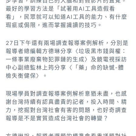
步學習，訓練自己的大腦和對假影片的直覺。
最好的學習方法是「試著用AI工具造假看
看」，民眾就可以知道AI工具的能力、有什麼
瑕疵或侷限，進而掌握識讀的技巧。
27日下午還有兩場調查報導案例解析，分別是
報導者總編輯方德琳分享
〈
垃圾黑市錢與權：
一條事業廢棄物犯罪鏈的生成
〉
及鏡電視採訪
中心副總監林上筠分享
〈「藥」命的缺憾-體
檢失衡健保〉。
現場學員對調查報導案例解析意猶未盡，也感
謝台灣持續有認真盡責的記者，投入時間、精
力，挖掘對台灣社會有害的問題，也好奇調查
報導是不是實質造成台灣社會的轉變？