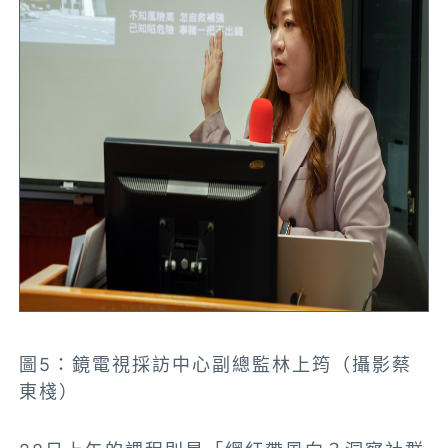
圖5：鏡電視採訪中心副總監林上筠（攝影蔡
東棧）