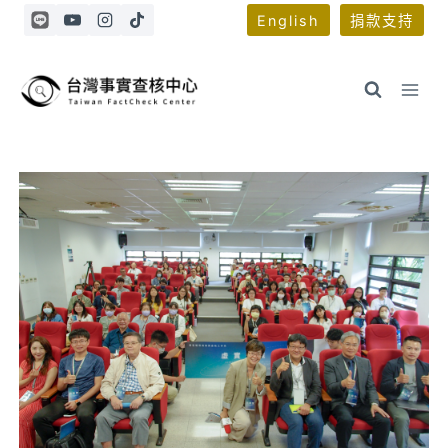
Skip
English
捐款支持
to
content