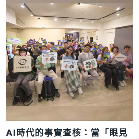
事
實
查
核
獎】
查
核
中
心
「AI
假
醫
師
系
列
報
AI時代的事實查核：當「眼見
導」