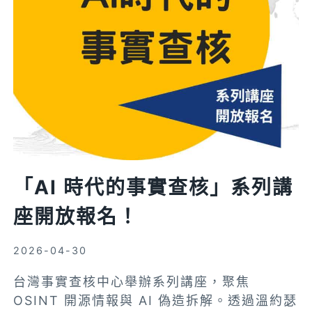
查
核
中
心
編
務
部
門
誠
徵
「AI 時代的事實查核」系列講
長
座開放報名！
期
客
服
2026-04-30
工
台灣事實查核中心舉辦系列講座，聚焦
讀
OSINT 開源情報與 AI 偽造拆解。透過溫約瑟
生