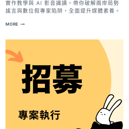
實作教學與 AI 影音識讀，帶你破解兩岸局勢
一
謠言與數位假專家陷阱，全面提升媒體素養。
名
「AI
MORE
時
代
的
事
實
查
核」
系
列
講
座
開
放