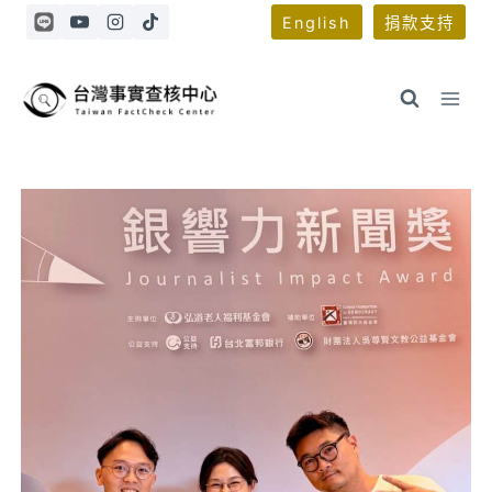
Skip
English
捐款支持
to
content