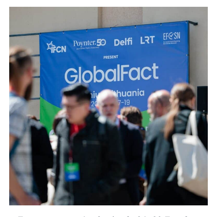
中
心
獲
銀
響
力
新
聞
獎
優
選
PODCAST
翻
轉
高
齡
數