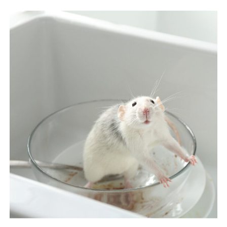
得)
【徵
才】
台
灣
事
實
查
核
中
心
誠
徵
專
案
執