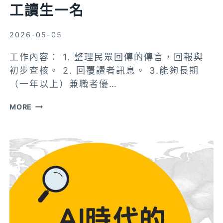
工讀生一名
專
區
2026-05-05
工作內容： 1. 整理民眾回傳的傳言，回報與
初步查核。 2. 回覆讀者訊息。 3.能夠長期
（一年以上）兼職者優…
(已
MORE
徵
得)
【徵
才】
台
灣
事
實