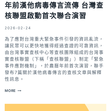
行
年前漢他病毒傳言流傳 台灣查
（PROJECT
核聯盟啟動首次聯合演習
ASSISTANT）
2026-02-24
為了應對台灣重大緊急事件引發的資訊亂流，
讓民眾可以更快地獲得經過查證的可靠資訊，
由台灣事實查核中心等查核團隊組成的台灣事
實查核聯盟（下稱「查核聯盟」）制定「緊急
事件應對機制」，於農曆年前首次演習，聯手
發布7篇關於漢他病毒傳言的查核文章與解釋
性訊息。
年
MORE
前
漢
他