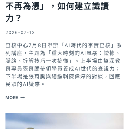
不再為憑」，如何建立識讀
入
圍
力？
影
響
2026-07-13
力
大
查核中心7月8日舉辦「AI時代的事實查核」系
獎
列講座，主題為「重大時刻的AI風暴：證據、
脈絡、拆解技巧一次搞懂」。上半場由資深教
育專員張育騰帶領學員養成AI世代的查證力；
下半場是張育騰與總編輯陳偉婷的對談，回應
民眾的AI疑惑。
AI
MORE
時
代
的
事