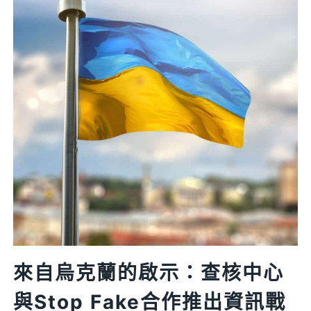
實
查
核：
當
「眼
見
不
再
為
憑」，
如
何
建
立
來自烏克蘭的啟示：查核中心
識
與Stop Fake合作推出資訊戰
讀