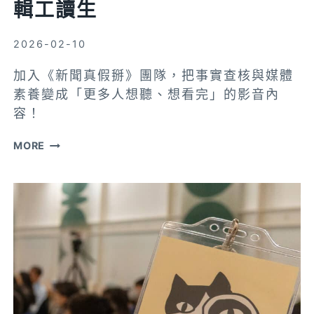
輯工讀生
聯
合
演
2026-02-10
習
加入《新聞真假掰》團隊，把事實查核與媒體
素養變成「更多人想聽、想看完」的影音內
容！
(已
MORE
徵
得)
【徵
才】
誠
徵
影
音