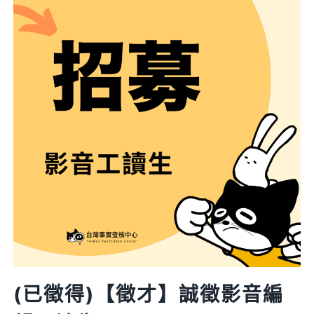
病
毒
傳
言
流
傳
台
灣
查
核
聯
盟
啟
動
首
(已徵得)【徵才】誠徵影音編
次