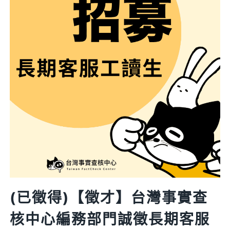
的
啟
示：
查
核
中
心
與
STOP
FAKE
合
作
推
出
(已徵得)【徵才】台灣事實查
資
核中心編務部門誠徵長期客服
訊
戰