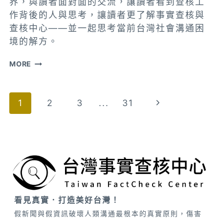
界，與讀者面對面的交流，讓讀者看到查核工
作背後的人與思考，讓讀者更了解事實查核與
查核中心——並一起思考當前台灣社會溝通困
境的解方。
【北
MORE
中
南
Page
Next
1
2
3
...
31
讀
者
navigation
Page
見
面
會】
揭
開
查
看見真實．打造美好台灣！
核
假新聞與假資訊破壞人類溝通最根本的真實原則，傷害