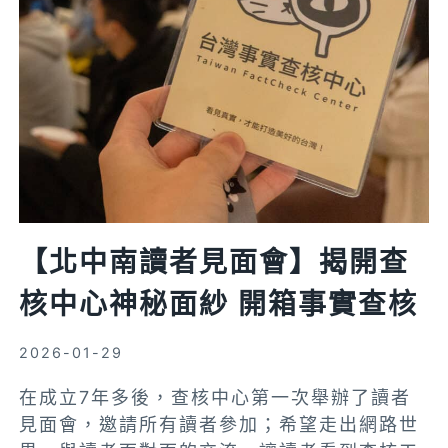
編
輯
工
讀
生
【北中南讀者見面會】揭開查
核中心神秘面紗 開箱事實查核
2026-01-29
在成立7年多後，查核中心第一次舉辦了讀者
見面會，邀請所有讀者參加；希望走出網路世