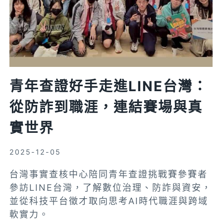
中
心
帶
領
學
生
青年查證好手走進LINE台灣：
迎
從防詐到職涯，連結賽場與真
擊
AI
實世界
資
訊
2025-12-05
挑
戰
台灣事實查核中心陪同青年查證挑戰賽參賽者
參訪LINE台灣，了解數位治理、防詐與資安，
並從科技平台徵才取向思考AI時代職涯與跨域
軟實力。