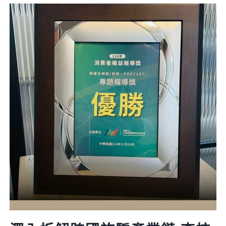
事
實
查
核
中
心
與
羅
馬
尼
亞
公
民
社
會
經
驗