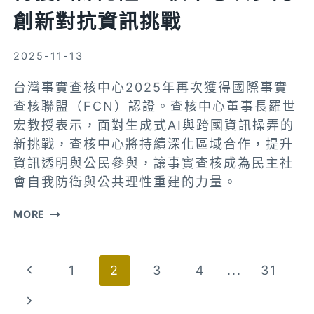
創新對抗資訊挑戰
中
心
獲
2025-11-13
醫
台灣事實查核中心2025年再次獲得國際事實
療
查核聯盟（FCN）認證。查核中心董事長羅世
報
宏教授表示，面對生成式AI與跨國資訊操弄的
導
新挑戰，查核中心將持續深化區域合作，提升
獎
資訊透明與公民參與，讓事實查核成為民主社
肯
會自我防衛與公共理性重建的力量。
定
再
MORE
獲
國
Page
Previous
1
2
3
4
...
31
際
認
navigation
Page
Next
證