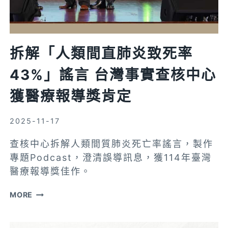
地
教
師
協
拆解「人類間直肺炎致死率
作，
43%」謠言 台灣事實查核中心
讓
媒
獲醫療報導獎肯定
體
素
2025-11-17
養
成
查核中心拆解人類間質肺炎死亡率謠言，製作
為
專題Podcast，澄清誤導訊息，獲114年臺灣
生
醫療報導獎佳作。
活
拆
MORE
技
解
能
「人