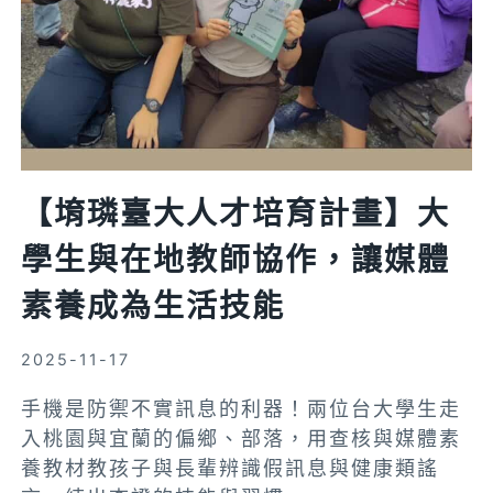
級
國
際
賽
角
逐
亞
【堉璘臺大人才培育計畫】大
太
學生與在地教師協作，讓媒體
最
強
素養成為生活技能
查
證
2025-11-17
隊
伍
手機是防禦不實訊息的利器！兩位台大學生走
入桃園與宜蘭的偏鄉、部落，用查核與媒體素
養教材教孩子與長輩辨識假訊息與健康類謠