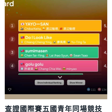
台
灣
事
實
查
核
中
心
誠
徵
查
核
記
者
查證國際賽五國青年同場競技