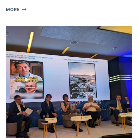
青
MORE
年
查
證
好
手
走
進
LINE
台
灣：
從
防
詐
到
職