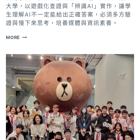
大學，以遊戲化查證與「辨識AI」實作，讓學
生理解AI不一定能給出正確答案，必須多方驗
證與慢下來思考，培養媒體與資訊素養。
遊
MORE
戲
化
查
證
走
進
新
北
校
園
查
核