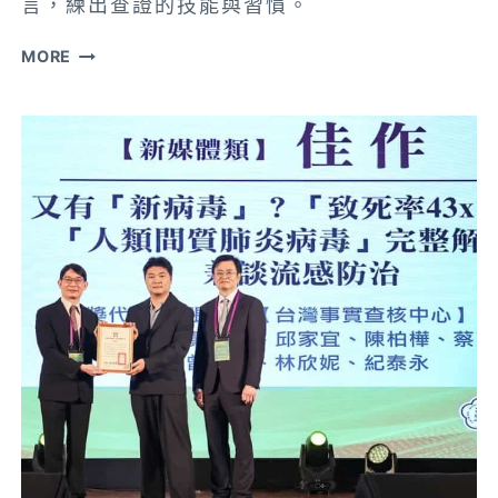
言，練出查證的技能與習慣。
【堉
MORE
璘
臺
大
人
才
培
育
計
畫】
大
學
生
與
在