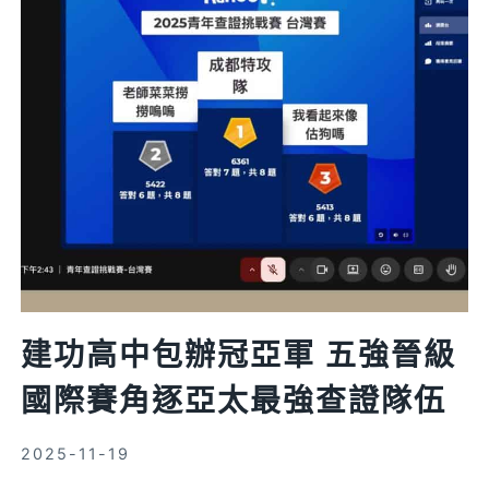
騙
產
業
鏈
查
核
中
心
獲
消
費
者
建功高中包辦冠亞軍 五強晉級
權
國際賽角逐亞太最強查證隊伍
益
報
導
2025-11-19
獎