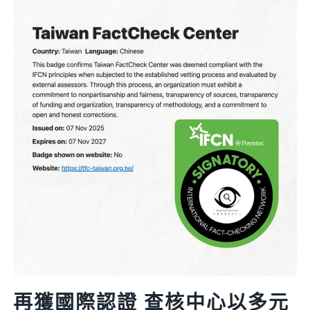
類
間
直
肺
炎
致
死
率
43%」
謠
言
台
灣
事
實
查
再獲國際認證 查核中心以多元
核