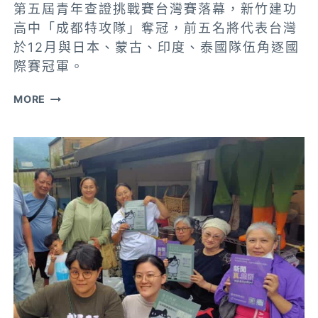
第五屆青年查證挑戰賽台灣賽落幕，新竹建功
優
高中「成都特攻隊」奪冠，前五名將代表台灣
勝
於12月與日本、蒙古、印度、泰國隊伍角逐國
際賽冠軍。
建
MORE
功
高
中
包
辦
冠
亞
軍
五
強
晉