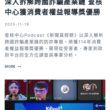
深入拆解跨國詐騙產業鏈 查核
交
中心獲消費者權益報導獎優勝
流
2025-11-19
查核中心Podcast《新聞真假掰》以深入解析
跨國詐騙產業鏈的防詐專題，榮獲114年消費
者權益報導獎優勝，展現從受害者、專家到政
府平台的全方位調查與專業分析。
深
MORE
入
拆
解
跨
國
詐