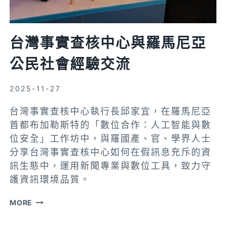
涯，
連
結
台灣事實查核中心與羅馬尼亞
賽
公民社會經驗交流
場
與
真
2025-11-27
實
台灣事實查核中心執行長邱家宜，在羅馬尼亞
世
首都布加勒斯特的「數位合作：人工智能與數
界
位安全」工作坊中，與羅國產、官、學界人士
分享台灣事實查核中心如何在假訊息充斥的資
訊生態中，運用新聞專業與數位工具，致力守
護資訊環境品質。
台
MORE
灣