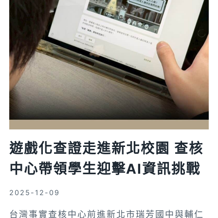
年
同
場
競
技
日
本
奪
冠、
台
灣
遊戲化查證走進新北校園 查核
包
中心帶領學生迎擊AI資訊挑戰
辦
二
三
2025-12-09
名
台灣事實查核中心前進新北市瑞芳國中與輔仁