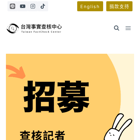
Skip
English
捐款支持
to
content