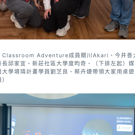
lassroom Adventure成員關川Akari、今
行長邱家宜、新莊社區大學度昀奇、（下排左起）媒
灣大學堉璘計畫學員劉芝良、蔡卉婕帶領大家用桌遊
棧）