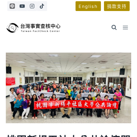
Skip
English
捐款支持
to
content