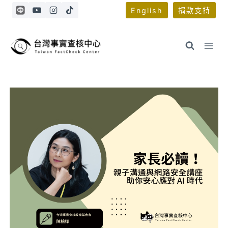
Skip
English
捐款支持
to
content