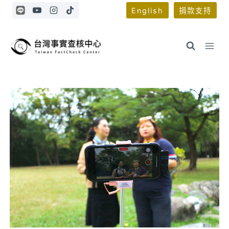
Skip
English
捐款支持
to
content