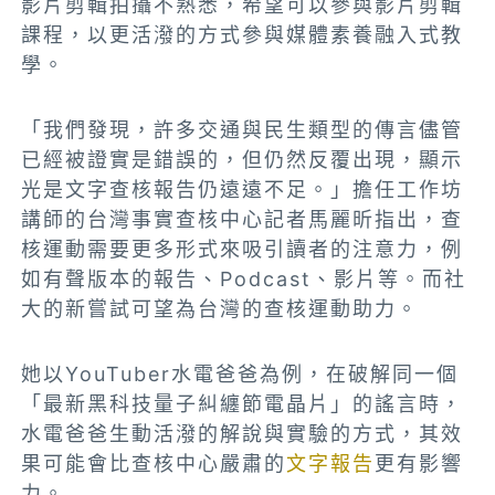
影片剪輯拍攝不熟悉，希望可以參與影片剪輯
課程，以更活潑的方式參與媒體素養融入式教
學。
「我們發現，許多交通與民生類型的傳言儘管
已經被證實是錯誤的，但仍然反覆出現，顯示
光是文字查核報告仍遠遠不足。」擔任工作坊
講師的台灣事實查核中心記者馬麗昕指出，查
核運動需要更多形式來吸引讀者的注意力，例
如有聲版本的報告、Podcast、影片等。而社
大的新嘗試可望為台灣的查核運動助力。
她以YouTuber水電爸爸為例，在破解同一個
「最新黑科技量子糾纏節電晶片」的謠言時，
水電爸爸生動活潑的解說與實驗的方式，其效
果可能會比查核中心嚴肅的
文字報告
更有影響
力。