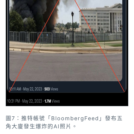
圖7：推特帳號「BloombergFeed」發布五
角大廈發生爆炸的AI照片。