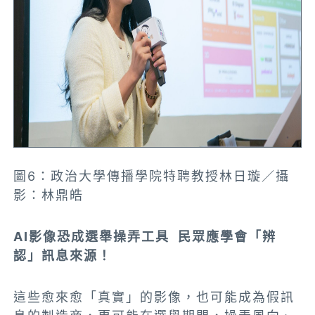
圖6：政治大學傳播學院特聘教授林日璇／攝
影：林鼎皓
AI影像恐成選舉操弄工具 民眾應學會「辨
認」訊息來源！
這些愈來愈「真實」的影像，也可能成為假訊