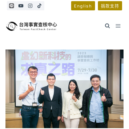
Skip
English
捐款支持
to
content