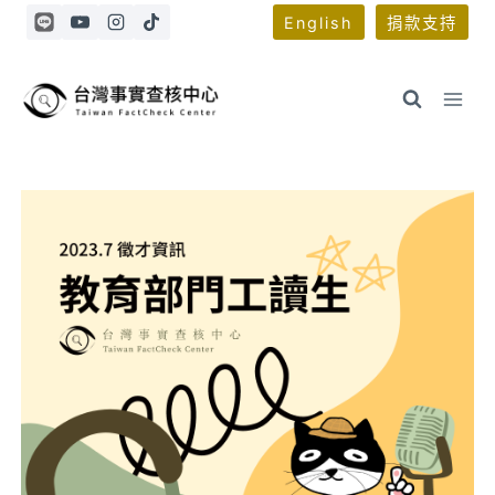
Skip
English
捐款支持
to
content