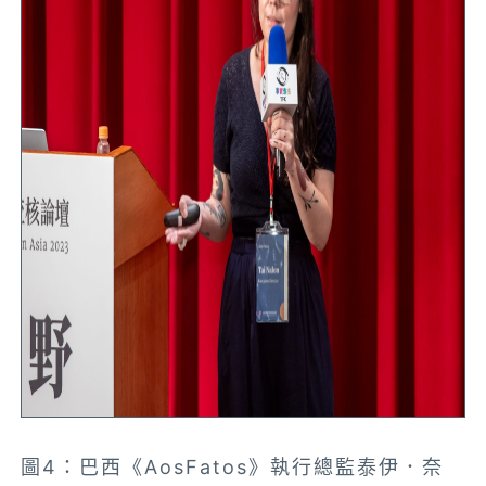
圖4：巴西《AosFatos》執行總監泰伊．奈