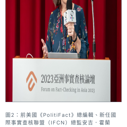
圖2：前美國《PolitiFact》總編輯、新任國
際事實查核聯盟（IFCN）總監安吉．霍蘭