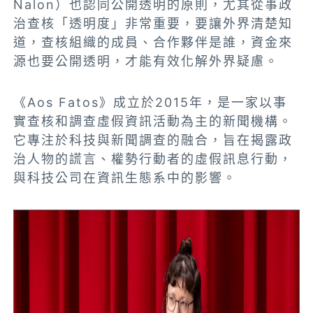
Nalon）也認同公開透明的原則，尤其從事政
治查核「透明度」非常重要，要讓外界清楚知
道，查核組織的成員、合作夥伴是誰，資金來
源也要公開透明，才能有效化解外界疑慮。
《Aos Fatos》成立於2015年，是一家以事
實查核和調查虛假資訊活動為主的新聞機構。
它專注於科技與新聞調查的融合，旨在揭露政
治人物的謊言、權勢行動者的虛假訊息行動，
與科技公司在資訊生態系中的影響。