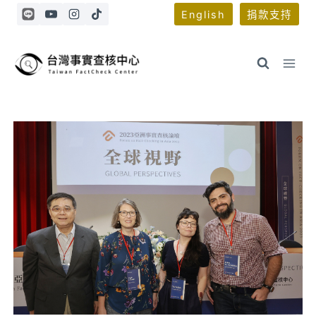
Skip
English
捐款支持
to
content