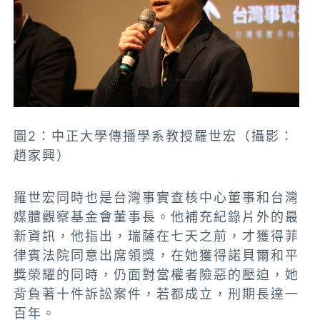
​圖2：中正大學傳播學系教授羅世宏（攝影：
趙家興）
羅世宏同時也是台灣事實查核中心董事和台灣
媒體觀察基金會董事長。他補充紀錄片外的最
新資訊，他指出，瑞薩在七天之前，才獲得菲
律賓法院同意出席領獎，在她獲得諾貝爾和平
獎榮耀的同時，仍面對當權者險惡的壓迫，她
背負著十件訴訟案件，若都成立，刑期長達一
百年。