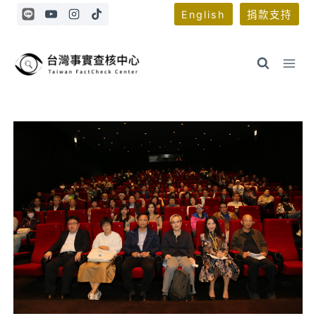
Skip
English
捐款支持
to
content