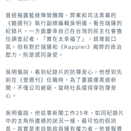
曾經揭露藍綠陣營醜聞、弊案和司法黑幕的
《鏡週刊》
執行副總編輯吳明儀，看完瑞薩的
紀錄片，一方面慶幸自己在台灣的民主社會擔
任調查記者，「實在太幸福了」，感覺鬆口
氣，但有對於瑞薩和《Rappler》揭弊的政治
壓力，則是感同身受。
吳明儀說，
看到紀錄片的防彈背心，他想到先
前在《壹週刊》任職時，為了要踢爆黑道新
聞，不僅公司被砸，當時社長還得穿防彈背
心。
吳明儀說，他從事新聞工作25年，如同紀錄片
中的主角所遭遇的狀況一樣，最可怕的假訊
息，其實是來自執政與擁有權力者，他曾報導