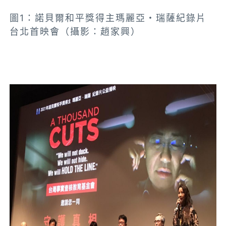
圖1：諾貝爾和平獎得主瑪麗亞・瑞薩紀錄片
台北首映會
（攝影：趙家興）