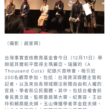
（攝影：趙家興）
台灣事實查核教育基金會今日（12月11日）舉
辦諾貝爾和平獎得主瑪麗亞・瑞薩的〈A
Thousand Cuts〉紀錄片首映會，吸引近
200名觀眾參加，包括：台灣資深媒體主管和
記者，以及來自各領域關注新聞自由和人權的
官員、學者和公民團體。其中，包括台權會前
會長黃文雄、監察委員葉大華、紀惠容、王幼
玲和賴鼎銘夫婦，玉山傳播學者李金銓夫婦、