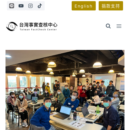
Skip
English
捐款支持
to
content