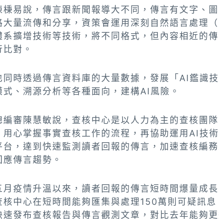
陳棅易說，傳言跟新聞報導大不同，傳言有文字、圖
路大量流傳和分享，資策會運用深刻自然語言處理（
體系擴增技術等技術，將不同格式，但內容相近的傳
行比對。
也同時透過傳言資料庫的大量數據，發展「AI鑑識
模式、溯源分析等各種面向，建構AI風險。
總編審陳慧敏說，查核中心是以人力為主的查核團隊
，用心掌握事實查核工作的流程，再協助運用AI技
平台，達到快速監測讀者回報的傳言，加速查核編務
回應傳言趨勢。
五月疫情升溫以來，讀者回報的傳言短時間爆量成長
查核中心在短時間能夠匯集與處理150萬則可疑訊息
快速發布查核報告與傳言觀測文章，對比去年能夠更