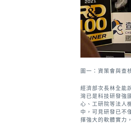
圖一：資策會與查
經濟部次長林全能
灣已是科技研發強
心、工研院等法人
中，可見研發已不
揮強大的軟體實力