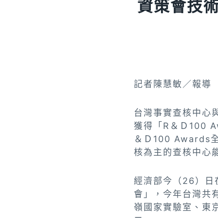
資策會技術
記者陳慧敏／報導
台灣事實查核中心
獲得「R＆Ｄ100
＆Ｄ100 Awa
核為主的查核中心
經濟部今（26）日在
會」，今年台灣共
嶺國家實驗室、東