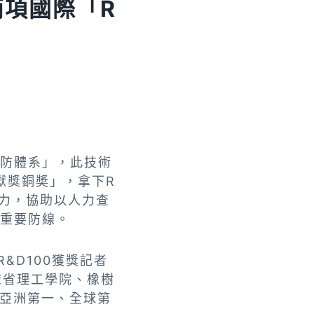
兩項國際「R
聯防體系」，此技術
貢獻獎銅奬」，拿下R
實力，協助以人力查
的重要防線。
&D100獲獎記者
麻省理工學院、橡樹
亞洲第一、全球第