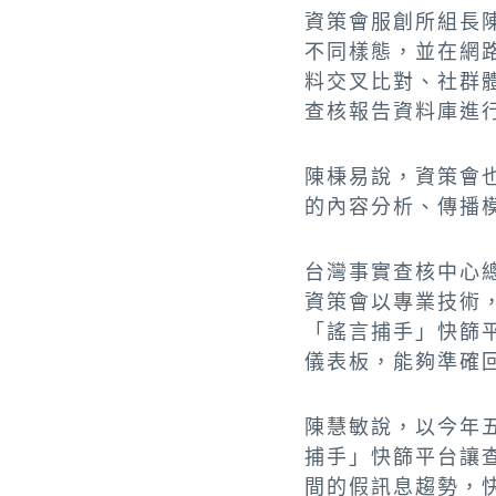
資策會服創所組長
不同樣態，並在網
料交叉比對、社群
查核報告資料庫進
陳棅易說，資策會
的內容分析、傳播
台灣事實查核中心
資策會以專業技術
「謠言捕手」快篩
儀表板，能夠準確
陳慧敏說，以今年
捕手」快篩平台讓
間的假訊息趨勢，