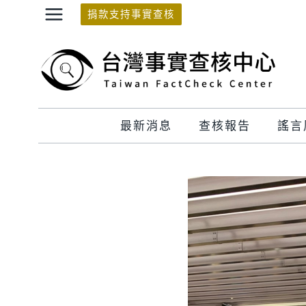
Skip
捐款支持事實查核
to
content
最新消息
查核報告
謠言