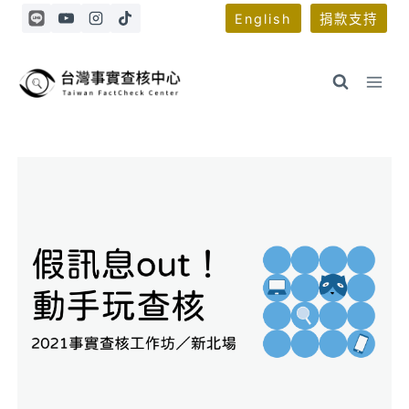
Skip
English
捐款支持
to
content