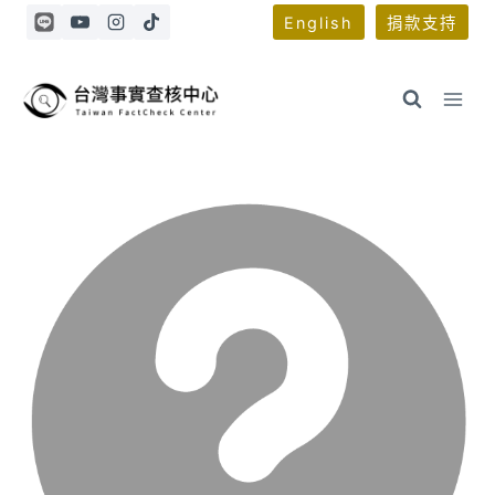
Skip
English
捐款支持
to
content