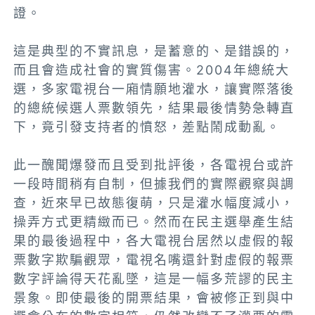
證。
這是典型的不實訊息，是蓄意的、是錯誤的，
而且會造成社會的實質傷害。2004年總統大
選，多家電視台一廂情願地灌水，讓實際落後
的總統候選人票數領先，結果最後情勢急轉直
下，竟引發支持者的憤怒，差點鬧成動亂。
此一醜聞爆發而且受到批評後，各電視台或許
一段時間稍有自制，但據我們的實際觀察與調
查，近來早已故態復萌，只是灌水幅度減小，
操弄方式更精緻而已。然而在民主選舉產生結
果的最後過程中，各大電視台居然以虛假的報
票數字欺騙觀眾，電視名嘴還針對虛假的報票
數字評論得天花亂墜，這是一幅多荒謬的民主
景象。即使最後的開票結果，會被修正到與中