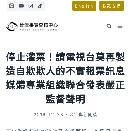
Skip
English
捐款支持
to
content
停止灌票！請電視台莫再製
造自欺欺人的不實報票訊息
媒體專業組織聯合發表嚴正
監督聲明
2019-12-23
公告與新聞稿