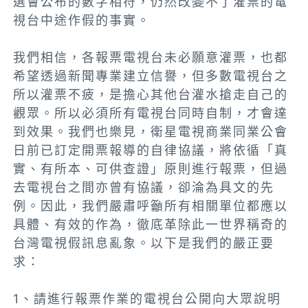
選會公布的數字相符，仍然改變不了灌票的電
視台中途作假的事實。
我們相信，各報票電視台未必願意灌票，也都
希望透過新聞專業建立信譽，但多數電視台之
所以灌票不疲，是擔心其他台灌水搶走自己的
觀眾。所以必須所有電視台同時自制，才會達
到效果。我們也樂見，衛星電視商業同業公會
日前已訂定開票報導的自律協議，將依循「真
實、有所本、可供查證」原則進行報票，但過
去電視台之間亦曾有協議，卻淪為具文的先
例。因此，我們嚴肅呼籲所有相關單位都應以
具體、有效的作為，徹底革除此一世界稱奇的
台灣電視假訊息亂象。以下是我們的嚴正要
求：
1、請進行報票作業的電視台公開向大眾說明