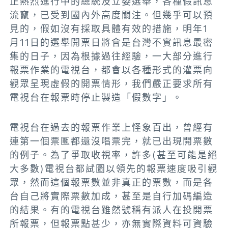
正熱烈進行中的總統及立委選舉，各種假訊息
流竄，已受到國內外高度關注。但幾乎可以預
見的，假如沒有採取具體有效的措施，明年1
月11日的選舉開票日將會是台灣不實訊息最密
集的日子，因為根據過往經驗，一大部分進行
報票作業的電視台，都會以各種形式的灌票向
觀眾呈現虛假的開票情形，我們嚴正要求所有
電視台在報票時停止製造「假數字」。
電視台在過去的報票作業上怪象百出，曾經有
連第一個票匭都還沒唱票完，就已出現開票數
的例子。為了爭取收視率，許多(甚至可能是絕
大多數)電視台都試圖以領先的報票速度吸引觀
眾，然而這個報票數並非真正的票數，而是各
台自己將實際票數加成，甚至是自行加碼編造
的結果。有的電視台雖然號稱有派人在投開票
所報票，但報票點甚少，亦無實際資料可資驗