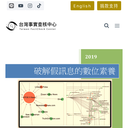
Skip
English
捐款支持
to
content