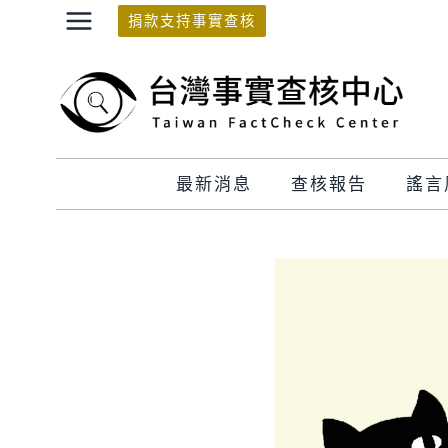
Skip
捐款支持事實查核
to
content
最新消息
查核報告
謠言