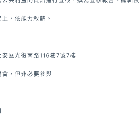
響公共利益的資訊進行查核，撰寫查核報告、編輯校
以上，依能力敘薪。
安區光復南路116巷7號7樓
機會，但非必要參與
日