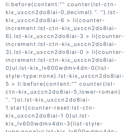
li:before{content:”” counter(lst-ctn-
kix_uxccn2do8iai-0,decimal) “. “}.lst-
kix_uxccn2do8iai-6 > li{counter-
increment:lst-ctn-kix_uxccn2do8iai-
6}.lst-kix_uxccn2do8iai-3 > li{counter-
increment:lst-ctn-kix_uxccn2do8iai-
3}.lst-kix_uxccn2do8iai-0 > li{counter-
increment:lst-ctn-kix_uxccn2do8iai-
0}ul.lst-kix_lv600wdmv4dn-0{list-
style-type:none}.lst-kix_uxccn2do8iai-
5 > li:before{content:”” counter(lst-
ctn-kix_uxccn2do8iai-5,lower-roman)
“. “}ol.lst-kix_uxccn2do8iai-
1.start{counter-reset:lst-ctn-
kix_uxccn2do8iai-1 0}ul.lst-
kix_lv600wdmv4dn-3{list-style-
type:none}ul.lst-kix_lv600wdmv4dn-