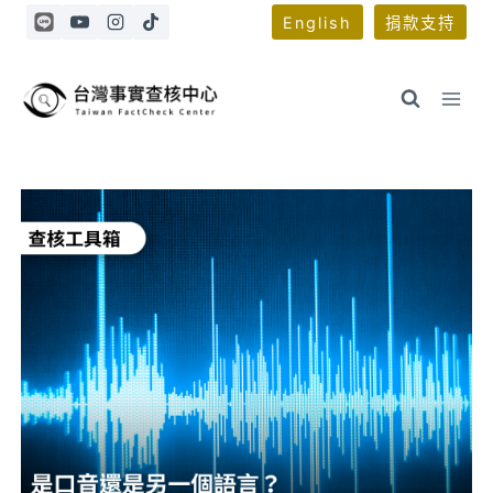
Skip
English
捐款支持
to
content