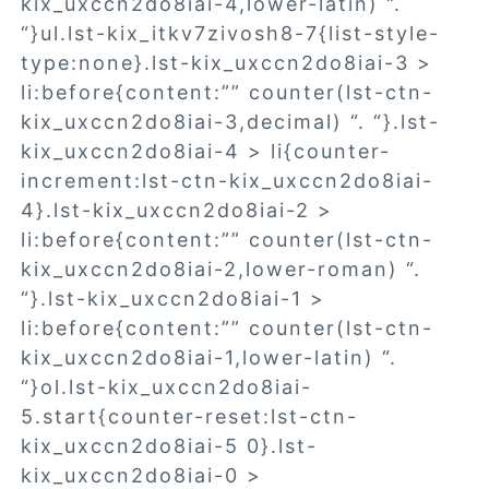
kix_uxccn2do8iai-4,lower-latin) “.
“}ul.lst-kix_itkv7zivosh8-7{list-style-
type:none}.lst-kix_uxccn2do8iai-3 >
li:before{content:”” counter(lst-ctn-
kix_uxccn2do8iai-3,decimal) “. “}.lst-
kix_uxccn2do8iai-4 > li{counter-
increment:lst-ctn-kix_uxccn2do8iai-
4}.lst-kix_uxccn2do8iai-2 >
li:before{content:”” counter(lst-ctn-
kix_uxccn2do8iai-2,lower-roman) “.
“}.lst-kix_uxccn2do8iai-1 >
li:before{content:”” counter(lst-ctn-
kix_uxccn2do8iai-1,lower-latin) “.
“}ol.lst-kix_uxccn2do8iai-
5.start{counter-reset:lst-ctn-
kix_uxccn2do8iai-5 0}.lst-
kix_uxccn2do8iai-0 >