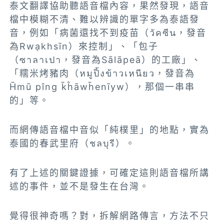
泰文翻譯協助聽語音檔內容，果然發現，語音
檔中模糊不清、難以辨識的單字多為泰語發
音，例如
「病菌還找不到疫苗（วัคซีน，發音
為Rwạkhsīn）來控制」、「包子
（ซาลาเปา，發音為Sālāpeā）的工廠」、
「糯米烤豬肉（หมูปิ้งข้าวเหนียว，發音為
H̄mū pîng k̄ĥāwh̄enīyw），那個一串串
的」等。
而網傳語音檔中音似「純樸里」的地點，實為
泰國的春武里府（ชลบุรี）。
有了上述的關鍵證據，可確定這則語音檔所講
述的事件，並不是發生在台灣。
覺得很神奇嗎？對，拆解網路傳言，方法不只