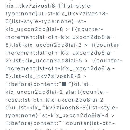
kix_itkv7zivosh8-1{list-style-
type:none}ul.lst-kix_itkv7zivosh8-
0{list-style-type:none}.lst-
kix_uxccn2do8iai-8 > li{counter-
increment:lst-ctn-kix_uxccn2do8iai-
8}.lst-kix_uxccn2do8iai-2 > li{counter-
increment:lst-ctn-kix_uxccn2do8iai-
2}.lst-kix_uxccn2do8iai-5 > li{counter-
increment:lst-ctn-kix_uxccn2do8iai-
5}.lst-kix_itkv7zivosh8-5 >
li:before{content:”■ “}ol.lst-
kix_uxccn2do8iai-2.start{counter-
reset:lst-ctn-kix_uxccn2do8iai-2
0}ul.lst-kix_itkv7zivosh8-8{list-style-
type:none}.lst-kix_uxccn2do8iai-4 >
li:before{content:”” counter(lst-ctn-