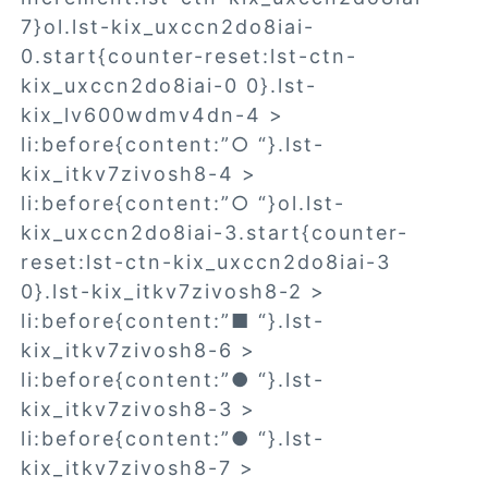
7}ol.lst-kix_uxccn2do8iai-
0.start{counter-reset:lst-ctn-
kix_uxccn2do8iai-0 0}.lst-
kix_lv600wdmv4dn-4 >
li:before{content:”○ “}.lst-
kix_itkv7zivosh8-4 >
li:before{content:”○ “}ol.lst-
kix_uxccn2do8iai-3.start{counter-
reset:lst-ctn-kix_uxccn2do8iai-3
0}.lst-kix_itkv7zivosh8-2 >
li:before{content:”■ “}.lst-
kix_itkv7zivosh8-6 >
li:before{content:”● “}.lst-
kix_itkv7zivosh8-3 >
li:before{content:”● “}.lst-
kix_itkv7zivosh8-7 >