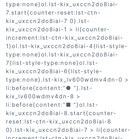
type:none}ol.lst-kix_uxccn2do8iai-
7.start{counter-reset:lst-ctn-
kix_uxccn2do8iai-7 0}.lst-
kix_uxccn2do8iai-1 > li{counter-
increment:lst-ctn-kix_uxccn2do8iai-
1}ol.lst-kix_uxccn2do8iai-4{list-style-
type:none}ol.lst-kix_uxccn2do8iai-
7{list-style-type:none}ol.lst-
kix_uxccn2do8iai-6{list-style-
type:none}.lst-kix_lv600wdmv4dn-0 >
li:before{content:”● “}.lst-
kix_lv600wdmv4dn-8 >
li:before{content:”■ “}ol.lst-
kix_uxccn2do8iai-8.start{counter-
reset:lst-ctn-kix_uxccn2do8iai-8
0}.lst-kix_uxccn2do8iai-7 > li{counter-
increment:lst-ctn-kix_uxccn2do8iai-