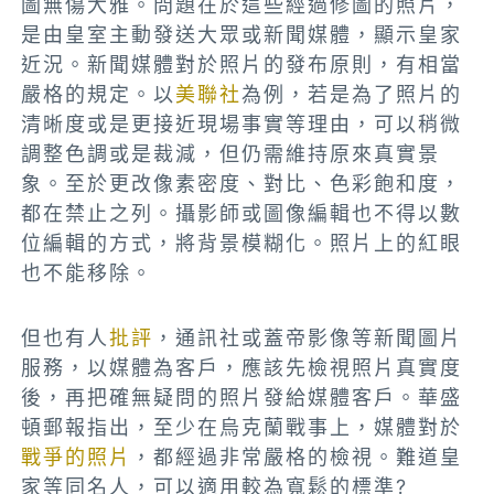
圖無傷大雅。問題在於這些經過修圖的照片，
是由皇室主動發送大眾或新聞媒體，顯示皇家
近況。新聞媒體對於照片的發布原則，有相當
嚴格的規定。以
美聯社
為例，若是為了照片的
清晰度或是更接近現場事實等理由，可以稍微
調整色調或是裁減，但仍需維持原來真實景
象。至於更改像素密度、對比、色彩飽和度，
都在禁止之列。攝影師或圖像編輯也不得以數
位編輯的方式，將背景模糊化。照片上的紅眼
也不能移除。
但也有人
批評
，通訊社或蓋帝影像等新聞圖片
服務，以媒體為客戶，應該先檢視照片真實度
後，再把確無疑問的照片發給媒體客戶。華盛
頓郵報指出，至少在烏克蘭戰事上，媒體對於
戰爭的照片
，都經過非常嚴格的檢視。難道皇
家等同名人，可以適用較為寬鬆的標準?