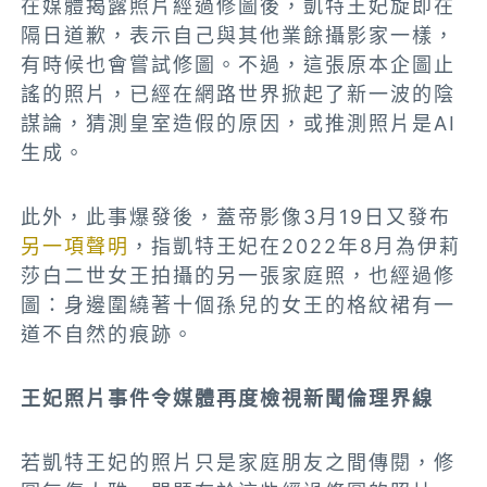
在媒體揭露照片經過修圖後，凱特王妃旋即在
隔日道歉，表示自己與其他業餘攝影家一樣，
有時候也會嘗試修圖。不過，這張原本企圖止
謠的照片，已經在網路世界掀起了新一波的陰
謀論，猜測皇室造假的原因，或推測照片是AI
生成。
此外，此事爆發後，蓋帝影像3月19日又發布
另一項聲明
，指凱特王妃在2022年8月為伊莉
莎白二世女王拍攝的另一張家庭照，也經過修
圖：身邊圍繞著十個孫兒的女王的格紋裙有一
道不自然的痕跡。
王妃照片事件令媒體再度檢視新聞倫理界線
若凱特王妃的照片只是家庭朋友之間傳閱，修