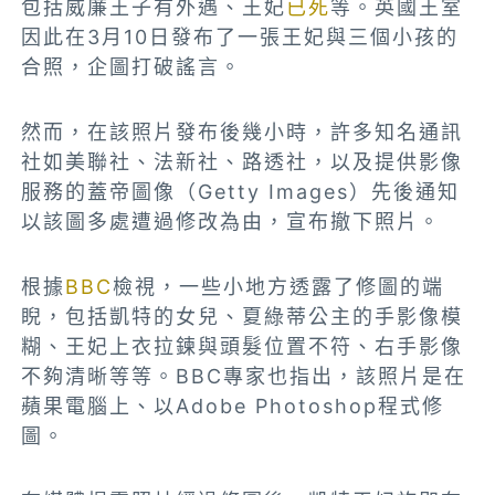
包括威廉王子有外遇、王妃
已死
等。英國王室
因此在3月10日發布了一張王妃與三個小孩的
合照，企圖打破謠言。
然而，在該照片發布後幾小時，許多知名通訊
社如美聯社、法新社、路透社，以及提供影像
服務的蓋帝圖像（Getty Images）先後通知
以該圖多處遭過修改為由，宣布撤下照片。
根據
BBC
檢視，一些小地方透露了修圖的端
睨，包括凱特的女兒、夏綠蒂公主的手影像模
糊、王妃上衣拉鍊與頭髮位置不符、右手影像
不夠清晰等等。BBC專家也指出，該照片是在
蘋果電腦上、以Adobe Photoshop程式修
圖。