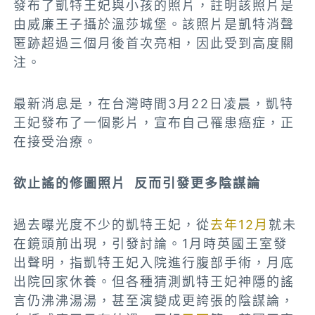
發布了凱特王妃與小孩的照片，註明該照片是
由威廉王子攝於溫莎城堡。該照片是凱特消聲
匿跡超過三個月後首次亮相，因此受到高度關
注。
最新消息是，在台灣時間3月22日凌晨，凱特
王妃發布了一個影片，宣布自己罹患癌症，正
在接受治療。
欲止謠的修圖照片 反而引發更多陰謀論
過去曝光度不少的凱特王妃，從
去年12月
就未
在鏡頭前出現，引發討論。1月時英國王室發
出聲明，指凱特王妃入院進行腹部手術，月底
出院回家休養。但各種猜測凱特王妃神隱的謠
言仍沸沸湯湯，甚至演變成更誇張的陰謀論，