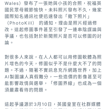
Wales）發布了一張她與小孩的合照，祝福英
國民眾母親節愉快。未料照片發布不久，幾家
國際知名通訊社便迅速發出「撤下照片」
（PhotoKill） 的通知，理由是照片經過修
改。這起修圖事件甚至引發了一連串陰謀論與
爭議，也包括對於新聞照片是否可以修圖的討
論。
對很多人來說，在人人都可以用修圖軟體為照
片增色的今天，修圖似乎不是什麼大不了的問
題。不過，隨著不實訊息充斥網路世界，加上
AI製圖讓人真假難分，一些造價的影像甚至可
能影響政情與選舉，「修圖界線」也成為一個
須嚴肅看待的問題。
這起爭議源於3月10日，英國皇室在社群媒體