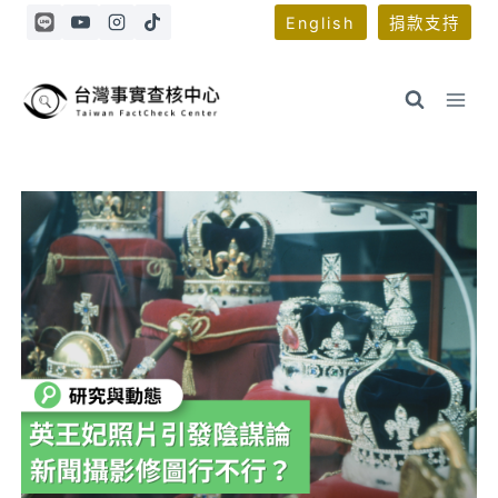
Skip
English
捐款支持
to
content