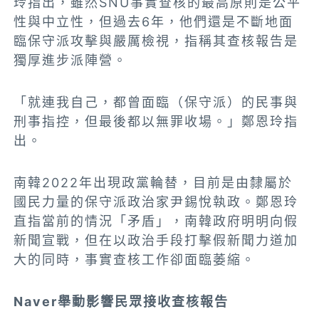
玲指出，雖然SNU事實查核的最高原則是公平
性與中立性，但過去6年，他們還是不斷地面
臨保守派攻擊與嚴厲檢視，指稱其查核報告是
獨厚進步派陣營。
「就連我自己，都曾面臨（保守派）的民事與
刑事指控，但最後都以無罪收場。」鄭恩玲指
出。
南韓2022年出現政黨輪替，目前是由隸屬於
國民力量的保守派政治家尹錫悅執政。鄭恩玲
直指當前的情況「矛盾」，南韓政府明明向假
新聞宣戰，但在以政治手段打擊假新聞力道加
大的同時，事實查核工作卻面臨萎縮。
Naver舉動影響民眾接收查核報告