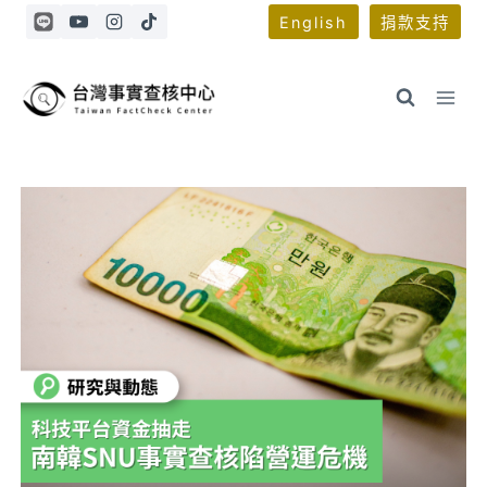
Skip
English
捐款支持
to
content