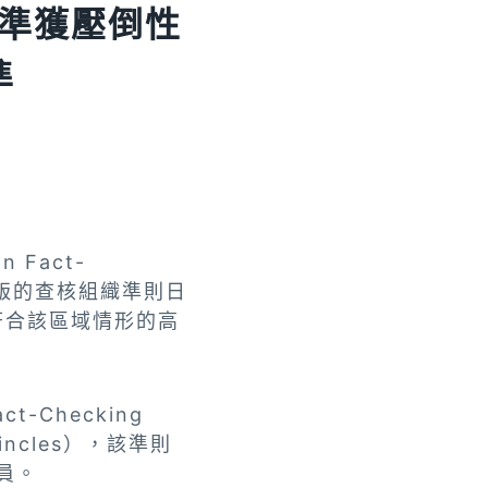
準獲壓倒性
準
n Fact-
是歐洲版的查核組織準則日
符合該區域情形的高
-Checking
incles），該準則
員。