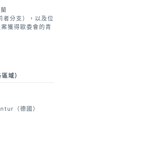
波蘭
後者為前者分支），以及位
的提案獲得歐委會的青
各區域）
gentur（德國）
）