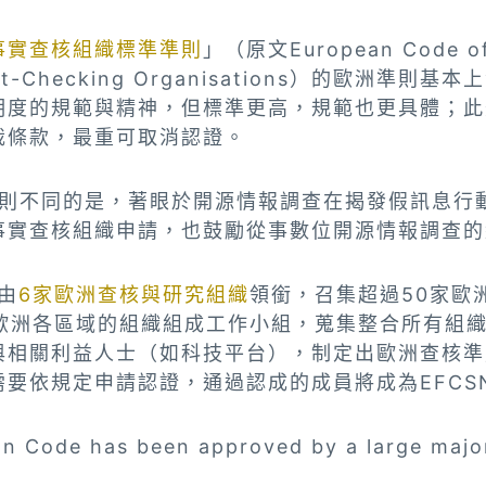
事實查核組織標準準則
」（原文European Code of 
Fact-Checking Organisations）的歐洲準則
明度的規範與精神，但標準更高，規範也更具體；此
裁條款，最重可取消認證。
版準則不同的是，著眼於開源情報調查在揭發假訊息行
事實查核組織申請，也鼓勵從事數位開源情報調查的
由
6家歐洲查核與研究組織
領銜，召集超過50家歐
表歐洲各區域的組織組成工作小組，蒐集整合所有組
與相關利益人士（如科技平台），制定出歐洲查核準
要依規定申請認證，通過認成的成員將成為EFCS
n Code has been approved by a large major