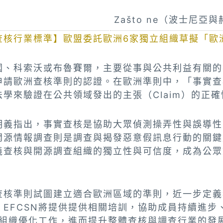
Zašto ne（波士尼亞
查核行業標準】歐盟委託歐洲6家獨立組織草擬「歐
國、科索沃或布魯賽爾，主要從事與公共利益有關的
申請歐洲查核準則的認證。在歐洲準則中，「事實查
學來驗證在公共領域發出的主張（Claim）的正確
明義指出，事實查核是協助大眾偵測操弄性與誤導性
開源情報調查則是調查與揭發惡意假訊息行動的關鍵
義查核與開源調查組織的獨立性與可信度，成為公眾
查核準則試圖建立適合歐洲區域的準則，近一步定義
，EFCSN將提供提供相關培訓，協助成員持續進步
的組織優化工作，進而提升整體查核與調查行業的發