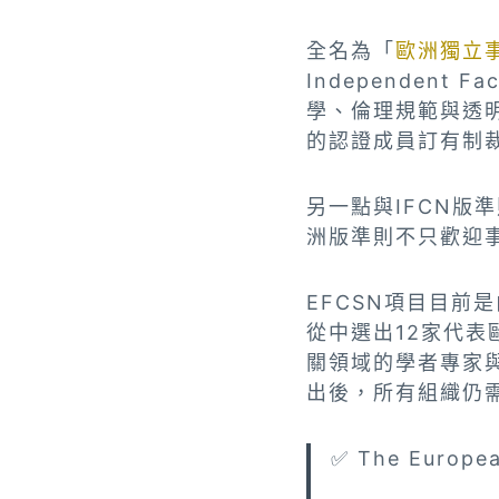
全名為「
歐洲獨立
Independent 
學、倫理規範與透
的認證成員訂有制
另一點與IFCN
洲版準則不只歡迎
EFCSN項目目前是
從中選出12家代
關領域的學者專家
出後，所有組織仍需
✅ The Europea