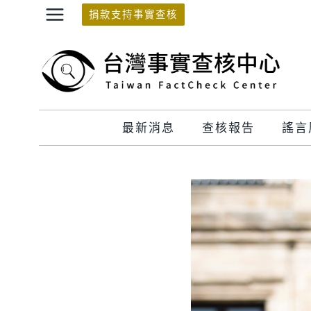
Skip
捐款支持事實查核
to
content
最新消息
查核報告
謠言