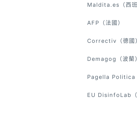
Maldita.es（
AFP（法國）
Correctiv（德
Demagog（波蘭
Pagella Polit
EU DisinfoL