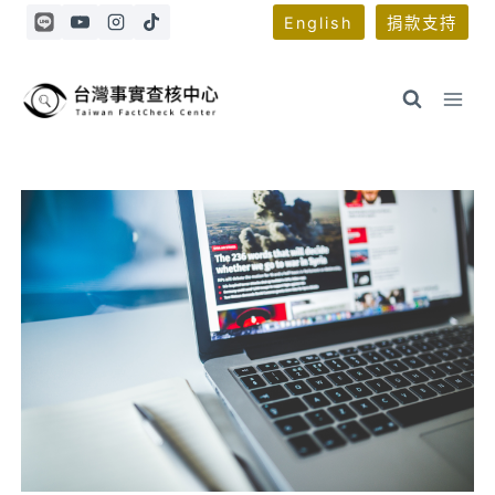
Skip
English
捐款支持
to
content