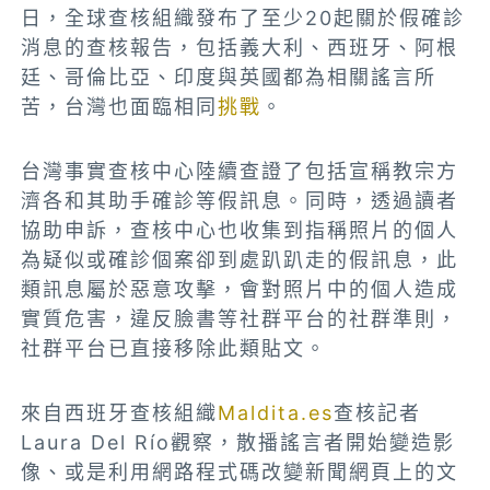
日，全球查核組織發布了至少20起關於假確診
消息的查核報告，包括義大利、西班牙、阿根
廷、哥倫比亞、印度與英國都為相關謠言所
苦，台灣也面臨相同
挑戰
。
台灣事實查核中心陸續查證了包括宣稱教宗方
濟各和其助手確診等假訊息。同時，透過讀者
協助申訴，查核中心也收集到指稱照片的個人
為疑似或確診個案卻到處趴趴走的假訊息，此
類訊息屬於惡意攻擊，會對照片中的個人造成
實質危害，違反臉書等社群平台的社群準則，
社群平台已直接移除此類貼文。
來自西班牙查核組織
Maldita.es
查核記者
Laura Del Río觀察，散播謠言者開始變造影
像、或是利用網路程式碼改變新聞網頁上的文