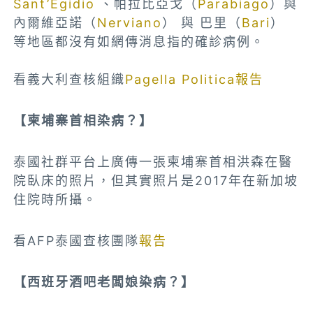
Sant’Egidio
、帕拉比亞戈（
Parabiago
）與
內爾維亞諾（
Nerviano
） 與 巴里（
Bari
）
等地區都沒有如網傳消息指的確診病例。
看義大利查核組織
Pagella Politica報告
【柬埔寨首相染病？】
泰國社群平台上廣傳一張柬埔寨首相洪森在醫
院臥床的照片，但其實照片是2017年在新加坡
住院時所攝。
看AFP泰國查核團隊
報告
【西班牙酒吧老闆娘染病？】