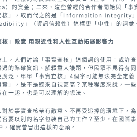
eta）的資金；二來，這些曾經的合作者開始與「事
，取而代之的是「Informaition Integri
n credibility」（資訊信賴性）這樣更「中性」的詞彙
查核」敵意 用親近性和人性互動拓展影響力
會上，人們討論「事實查核」這個詞的使用：或許查
證過的準確資訊、解釋重大議題，但民眾不見得有同
更廣泛，單單「事實查核」4個字可能無法完全定義
事實」，是不是聽來自視甚高？某種程度來說，一些
結在一起，也是可以理解的想法。
人對於事實查核帶有敵意、不再受追捧的環境下，為
是否要以別的名字包裝自己的工作？至少，在國際事
n的腦中，確實曾冒出這樣的念頭。