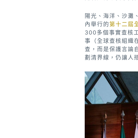
陽光、海洋、沙灘
內舉行的
第十二屆全球
300多個事實查
事（全球查核組織在Gl
查，而是保護言論
劃清界線，仍讓人