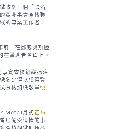
織收到一個「黑名
的亞洲事實查核聯
域的專業工作者，
年前，在挪威奧斯陸
零零的在贊助者名單上。
向事實查核組織挹注
織多少得以獲得資
球查核組織數量
快
Meta1月初
宣布
曾經備受追捧的事
多查核組織仰賴科