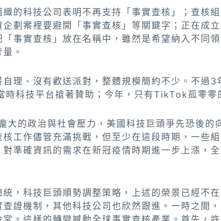
組織的科技公司表明不再支持「事實查核」；查核組
資企劃案裡要避開「事實查核」等關鍵字；正在成立
把「事實查核」放在名稱中，雖然是希望納入不同領
考量。
餐自理、沒有歡送派對，整體規模簡約不少。不過3
9，當時科技平台搶著贊助；今年，只有TikTok孤
受到龐大的政治與社會壓力，美國科技巨頭爭先恐後的
查核工作儘管充滿挑戰，但至少在這段時期，一些組
。對準確資訊的需求在新冠疫情時期進一步上漲，全
統，科技巨頭順勢調整策略，上述的榮景已經不在。
實查證機制，其他科技公司也欣然跟進。一時之間，
冷宮。這樣的轉變撼動全球事實查核產業。首先，許