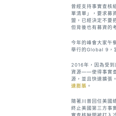
曾經支持事實查核
單清單」，要求募
盟，已經決定不要
但背後也有募資的
今年的峰會大家午
舉行的Global 
2016年，因為
資源——使得事實
源，並且快速擴張
速膨脹
。
隨著川普回任美國總
終止美國第三方事
實查核瞬間被打入