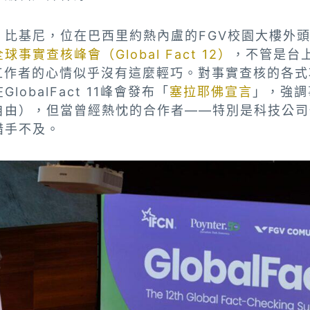
、比基尼，位在巴西里約熱內盧的FGV校園大樓外
事實查核峰會（Global Fact 12）
，不管是台
核工作者的心情似乎沒有這麼輕巧。對事實查核的各
obalFact 11峰會發布「
塞拉耶佛宣言
」，強調
自由），但當曾經熱忱的合作者——特別是科技公司
措手不及。