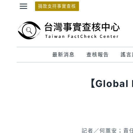
Skip
捐款支持事實查核
to
content
最新消息
查核報告
謠言
【Globa
記者／何蕙安；責