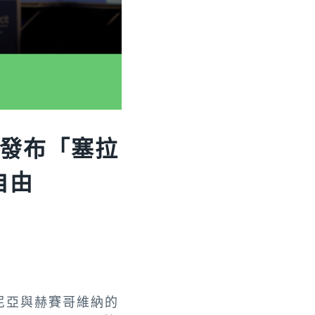
聯手發布「塞拉
自由
波士尼亞與赫賽哥維納的