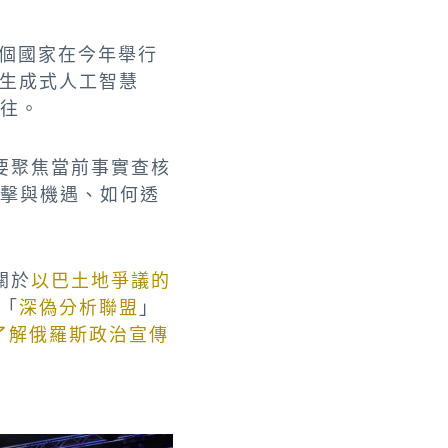
0個國家在今年舉行
生成式人工智慧
以往。
要聚焦當前事實查核
衝擊與機遇、如何透
。
關於
以巴土地爭議的
「
深偽分析聯盟
」
了解俄羅斯政治宣傳