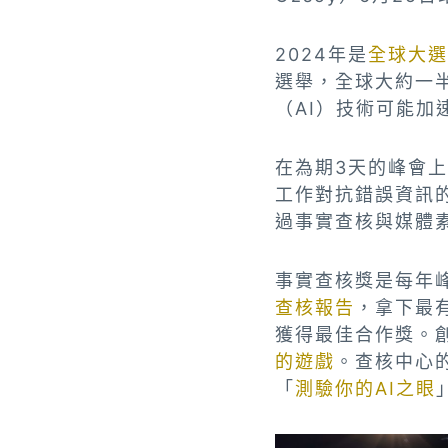
2024年是
全球大選
選舉，全球大約一
（AI）技術可能
在為期3天的峰會
工作對抗錯誤資訊
過事實查核與媒體素
事實查核獎是每年峰
查核報告
，拿下最
獲得最佳合作獎。創新
的遊戲
。查核中心
「
測驗你的AI之眼