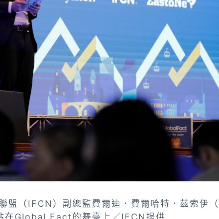
盟（IFCN）副總監費爾迪．費爾哈特．茲索伊（Ferd
站在Global Fact的舞臺上／IFCN提供