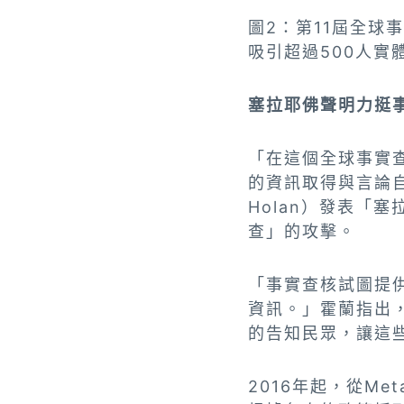
圖2：第11屆全球
吸引超過500人實
塞拉耶佛聲明力挺
「在這個全球事實
的資訊取得與言論自
Holan）發表「
查」的攻擊。
「事實查核試圖提
資訊。」霍蘭指出
的告知民眾，讓這
2016年起，從M