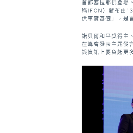
首都塞拉耶佛登場。國際事
稱IFCN）發布由
供事實基礎」，是
諾貝爾和平獎得主、菲
在峰會發表主題發
誤資訊上要負起更