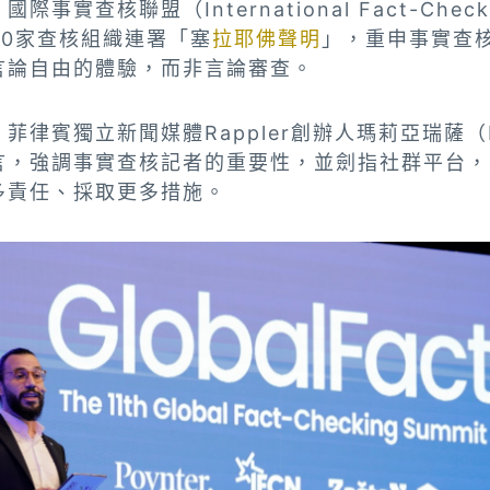
實查核聯盟（International Fact-Checki
130家查核組織連署「塞
拉耶佛聲明
」，重申事實查
言論自由的體驗，而非言論審查。
律賓獨立新聞媒體Rappler創辦人瑪莉亞瑞薩（Mar
言，強調事實查核記者的重要性，並劍指社群平台，
多責任、採取更多措施。