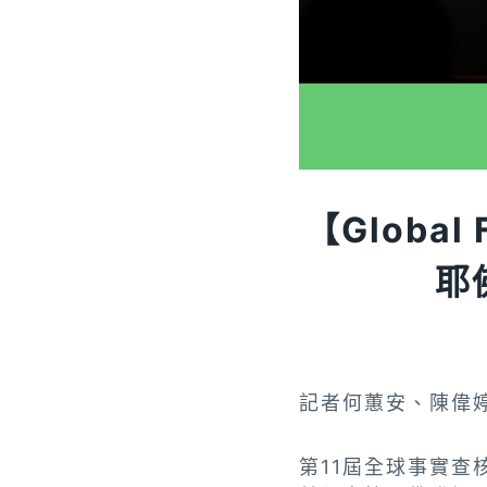
【Globa
耶
記者何蕙安、陳偉
第11屆全球事實查核