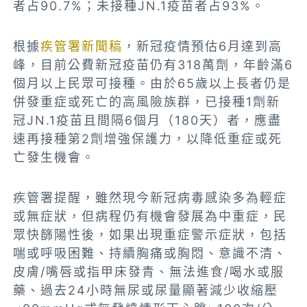
者占90.7%；未接種JN.1疫苗者占93%。
根據
疾管署新聞稿
，新冠疫情預估6月達到高
峰，目前公費新冠疫苗仍有318萬劑，年齡滿6
個月以上民眾可接種。由於65歲以上長者仍是
併發重症或死亡的高風險族群，已接種1劑新
冠JN.1疫苗且間隔6個月（180天）者，應盡
速再接種第2劑增強保護力，以降低重症或死
亡發生機會。
疾管署提醒，雖然現今新冠病毒感染多為輕症
或無症狀，但病程仍有機會發展為中重症，民
眾快篩陽性後，如果出現重症警示症狀，包括
喘或呼吸困難、持續胸痛或胸悶、意識不清、
皮膚/嘴唇或指甲床發青、無法進食/喝水或服
藥、過去24小時無尿或尿量顯著減少收縮壓