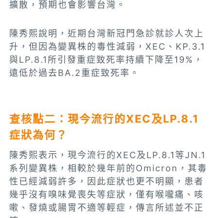
擴散，預期也會影響台灣。
陳秀熙說明，近期台灣新冠門急診就診人次上
升，但因為變異株的毒性減弱，XEC、KP.3.1
與LP.8.1所引發重症致死率持續下降至19%，
遠低於過去BA.2重症致死率。
查核點二：現今流行的
XEC及LP.8.1
症狀為何？
陳秀熙表示，現今流行的XEC及LP.8.1等JN.1
系列變異株，相較於幾年前的Omicron，其毒
性已經減弱許多，因此症狀也更不明顯，患者
幾乎沒有嗅味覺喪失等症狀，僅有喉嚨痛、咳
嗽、發燒或腸胃不適等輕症，傳言所述並不正