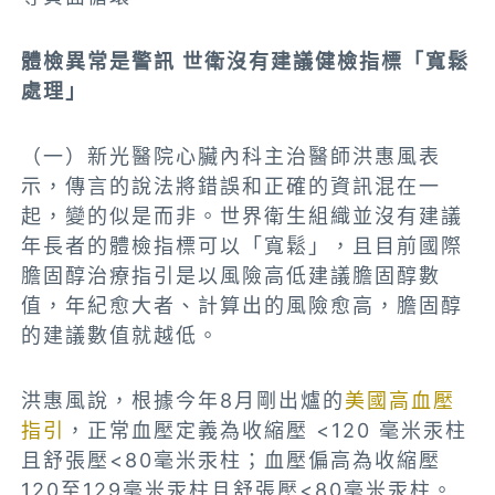
體檢異常是警訊 世衛沒有建議健檢指標「寬鬆
處理」
（一）新光醫院心臟內科主治醫師洪惠風表
示，傳言的說法將錯誤和正確的資訊混在一
起，變的似是而非。世界衛生組織並沒有建議
年長者的體檢指標可以「寬鬆」，且目前國際
膽固醇治療指引是以風險高低建議膽固醇數
值，年紀愈大者、計算出的風險愈高，膽固醇
的建議數值就越低。
洪惠風說，根據今年8月剛出爐的
美國高血壓
指引
，正常血壓定義為收縮壓 <120 毫米汞柱
且舒張壓<80毫米汞柱；血壓偏高為收縮壓
120至129毫米汞柱且舒張壓<80毫米汞柱。