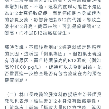
現，血液中維生素B12過高，與罹患癌症的機
率增加有關。不過，這樣的關聯可能並不是因
為B12太高導致癌症，而是癌細胞本身或體內
的發炎反應，影響身體對B12的代謝，導致血
液中B12升高。簡單來說，可能是癌症讓B12
變高，而不是B12讓癌症發生。
邵時傑說，不應該看到B12過高就認定是癌症
的原因，這樣是「倒果為因」。但如果出現沒
有明確原因、而且持續偏高的B12濃度（例如
高於1000 pg/L），建議可以與醫師討論，是
否需要進一步檢查是否有包含癌症在內的潛在
健康問題。
（二）林口長庚醫院腫瘤科教授級主治醫師吳
教恩也表示，維生素B12本身沒有致癌毒性，
目前臨床上尚無「攝取大量B12會致癌」等因