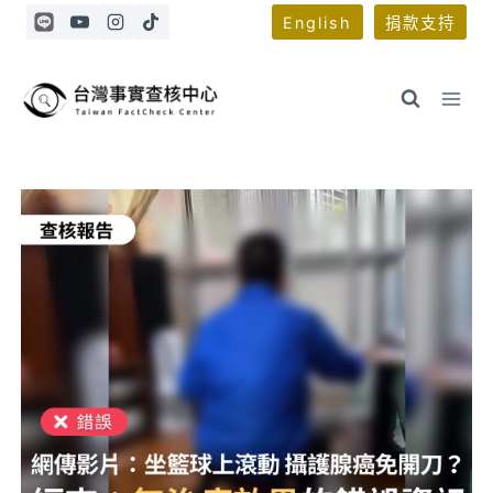
Skip
English
捐款支持
to
content