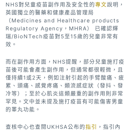
NHS對兒童疫苗副作用及安全性的
專文
說明，
英國獨立的醫藥和健康產品管理局
（Medicines and Healthcare products
Regulatory Agency，MHRA） 已確認輝
瑞/BioNTech疫苗對5至15歲的兒童非常有
效。
而在副作用方面，NHS提醒，部分兒童施打疫
苗後可能會產生副作用，但通常都很輕微，且
僅持續1或2天，例如注射引起的手臂酸痛、疲
累、頭痛、感覺疼痛、類流感症狀（發抖、發
冷等）；至於心肌炎這類嚴重的副作用則非常
罕見。文中並未提及施打疫苗有可能傷害男童
的睪丸功能。
查核中心也查閱UKHSA公布的
指引
，指引內