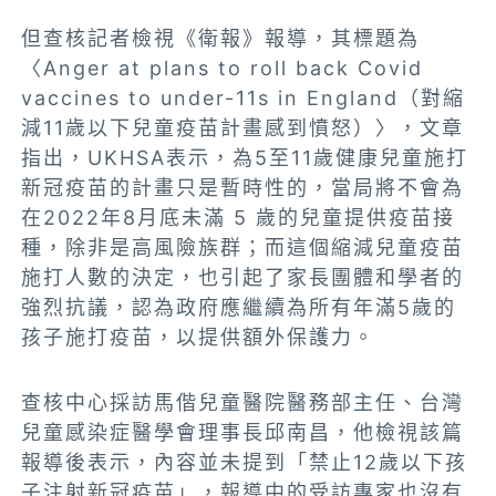
但查核記者檢視《衛報》報導，其標題為
〈Anger at plans to roll back Covid
vaccines to under-11s in England（對縮
減11歲以下兒童疫苗計畫感到憤怒）〉，文章
指出，UKHSA表示，為5至11歲健康兒童施打
新冠疫苗的計畫只是暫時性的，當局將不會為
在2022年8月底未滿 5 歲的兒童提供疫苗接
種，除非是高風險族群；而這個縮減兒童疫苗
施打人數的決定，也引起了家長團體和學者的
強烈抗議，認為政府應繼續為所有年滿5歲的
孩子施打疫苗，以提供額外保護力。
查核中心採訪
馬偕兒童醫院醫務部主任、台灣
兒童感染症醫學會理事長邱南昌，他檢視該篇
報導後表示，內容並未提到「禁止12歲以下孩
子注射新冠疫苗」，報導中的受訪專家也沒有