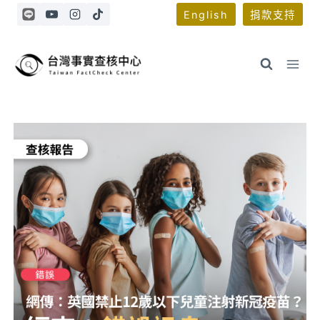
Skip
English
捐款支持
to
content