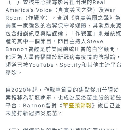
（一）
查核中心搜尋影片裡出現的Real
America’s Voice（真實美國之聲）及War
Room（作戰室），查到《真實美國之聲》為
美國一家強烈的右翼保守派媒體，其消息來源
包含錯誤訊息與陰謀論；「作戰室」則是該媒
體的其中一個節目，節目主持人
Steve
Bannon
曾經是前美國總統川普的白宮顧問，
他因為大量傳播關於新冠病毒疫情的陰謀論，
頻道已被YouTube、Spotify和其他主流平台
移除。
自2020年起，作戰室節目的焦點從川普彈劾
案轉移為新冠病毒，也成為反疫苗主張的發聲
平台，Bannon曾對《
華盛頓郵報
》說自己並
未施打新冠肺炎疫苗。