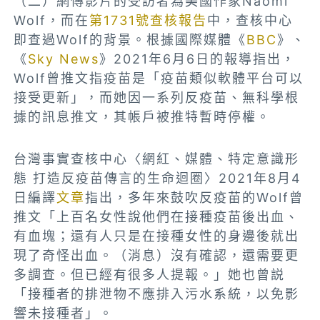
（二）網傳影片的受訪者為美國作家Naomi
Wolf，而在
第1731號查核報告
中，查核中心
即查過Wolf的背景。
根據國際媒體《
BBC
》、
《
Sky News
》2021年6月6日的報導指出，
Wolf
曾推文指疫苗是「疫苗類似軟體平台可以
接受更新」，而她因一系列反疫苗、無科學根
據的訊息推文，其帳戶被推特暫時停權。
台灣事實查核中心〈網紅、媒體、特定意識形
態 打造反疫苗傳言的生命迴圈〉2021年8月4
日編譯
文章
指出，多年來鼓吹反疫苗的
Wolf
曾
推文「上百名女性說他們在接種疫苗後出血、
有血塊；還有人只是在接種女性的身邊後就出
現了奇怪出血。（消息）沒有確認，還需要更
多調查。但已經有很多人提報。」她也曾説
「接種者的排泄物不應排入污水系統，以免影
響未接種者」。