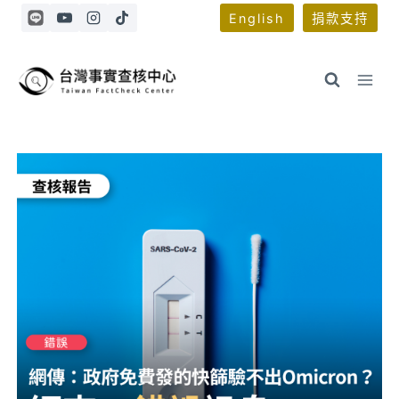
Skip
English
捐款支持
to
content