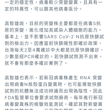
一定的穩定性，病毒較少突變變異，且具有一
定的特異性，可以跟其他病毒區分。
高智雄說，目前的突變株主要都是在病毒S抗
原的突變，進化增加其感染人體細胞的能力。
基本上，並不影響
SARS CoV-2
N抗原快篩試
劑的檢出力。因應當前快篩陽性即確診政策，
台灣每天2至4萬確診中大都是抗原快篩確診，
少數是經PCR確診的。若快篩試劑測不出來，
就不會有那麼多確診案例了。
高智雄也表示，若新冠病毒株產生 RNA 突變
出現病毒N核殼蛋白變異時，也可能導致快篩
試劑的抗體無法成功辨識而出現偽陰性。因此
FDA監管單位會要求試劑廠商，每年進行
新冠
病毒
變異株的檢驗效能測試，確認其對新變異