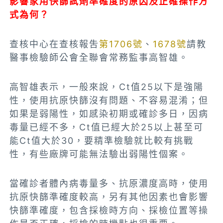
影響家用快篩試劑準確度的原因及正確操作方
式為何？
查核中心在查核報吿
第1706號
、
1678號
請教
醫事檢驗師公會全聯會常務監事高智雄。
高智雄表示，一般來說，Ct值25以下是強陽
性，使用抗原快篩沒有問題、不容易混淆；但
如果是弱陽性，如感染初期或確診多日，因病
毒量已經不多，Ct值已經大於25以上甚至可
能Ct值大於30，要精準檢驗就比較有挑戰
性，有些廠牌可能無法驗出弱陽性個案。
當確診者體內病毒量多、抗原濃度高時，使用
抗原快篩準確度較高，另有其他因素也會影響
快篩準確度，包含採檢時方向、採檢位置等操