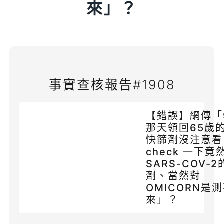
來」？
事實查核報告#1908
【錯誤】網傳「9
那天領回65歲
快篩劑沒注意看
check 一下竟
SARS-COV-
劑、當然對
OMICORN是
來」？