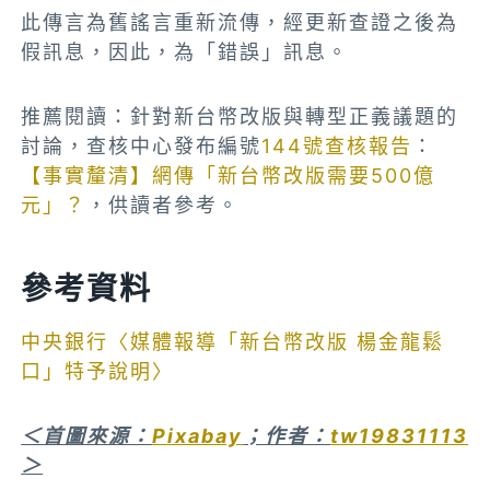
此傳言為舊謠言重新流傳，經更新查證之後為
假訊息，因此，為「錯誤」訊息。
推薦閱讀：針對新台幣改版與轉型正義議題的
討論，查核中心發布編號
144號查核報告
：
【事實釐清】網傳「新台幣改版需要500億
元」？
，供讀者參考。
參考資料
中央銀行〈媒體報導「新台幣改版 楊金龍鬆
口」特予說明〉
＜首圖來源：
Pixabay
；作者：
tw19831113
＞