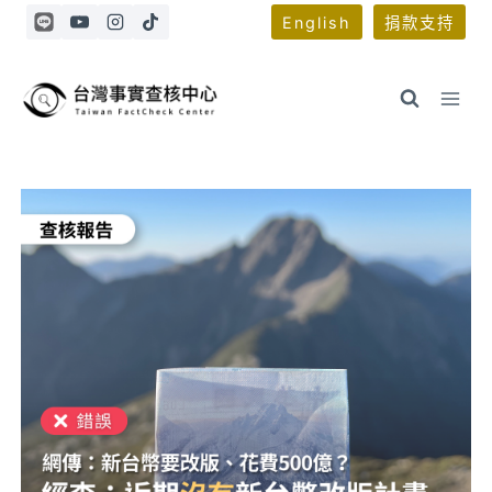
Skip
English
捐款支持
to
content