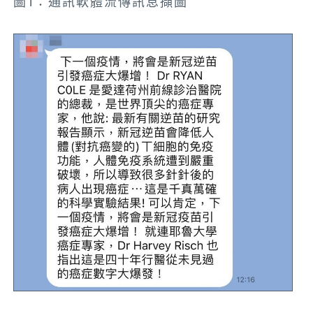
圖1：通訊軟體流傳訊息擷圖