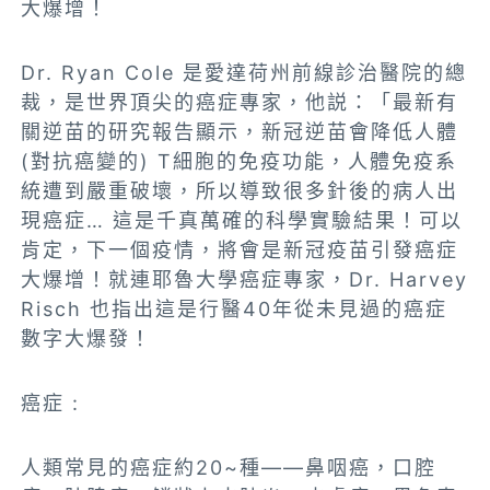
大爆增！
Dr. Ryan Cole 是愛達荷州前線診治醫院的總
裁，是世界頂尖的癌症專家，他説：「最新有
關逆苗的研究報告顯示
，新冠逆苗會降低人體
(對抗癌變的) T細胞的免疫功能，人體免疫系
統遭到嚴重破壞，所以導致很多針後的病人出
現癌症…
這是千真萬確的科學實驗結果！可以
肯定，下一個疫情，將會是新冠疫苗引發癌症
大爆增！就連
耶魯大學癌症專家，Dr. Harvey
Risch 也指出這是行醫40年從未見過的癌症
數字大爆發！
癌症 :
人類常見的癌症約20~種——鼻咽癌，口腔