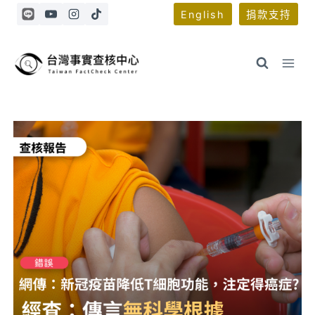
Skip
English
捐款支持
to
content