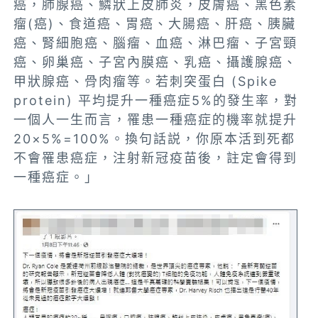
癌，肺腺癌、鱗狀上皮肺炎，皮膚癌、黑色素
瘤(癌)、食道癌、胃癌、大腸癌、肝癌、胰臟
癌、腎細胞癌、腦瘤、血癌、淋巴瘤、子宮頸
癌、卵巢癌、子宮內膜癌、乳癌、攝
護腺癌、
甲狀腺癌、骨肉瘤等。
若刺突蛋白 (Spike
protein)
平均提升一種癌症5%的發生率，對
一個人一生而言，罹患一種癌症的機率就提升
20×5%=100%
。換句話説，你原本活到死都
不會罹患癌症，注射新冠疫苗後，註定會得到
一種癌症。
」