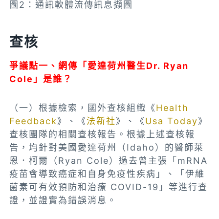
圖2：通訊軟體流傳訊息擷圖
查核
爭議點一、網傳「愛達荷州醫生
Dr. Ryan
Cole」是誰？
（一）根據檢索，國外
查核組織《
Health
Feedback
》、《
法新社
》、《
Usa Today
》
查核團隊的相關查核報告。根據上述查核報
告，均針對美國愛達荷州（Idaho）的醫師萊
恩．柯爾（Ryan Cole）過去曾主張「mRNA
疫苗會導致癌症和自身免疫性疾病」、「伊維
菌素可有效預防和治療 COVID-19」等進行查
證，並證實為錯誤消息。