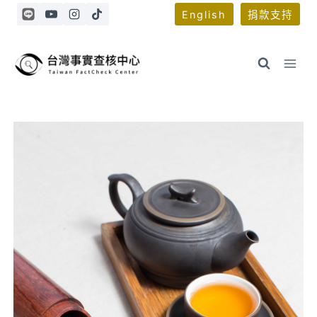
Skip
English
捐款支持
to
content