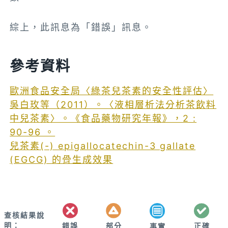
綜上，此訊息為「錯誤」訊息。
參考資料
歐洲食品安全局〈綠茶兒茶素的安全性評估〉
吳白玫等（2011）。〈液相層析法分析茶飲料
中兒茶素〉。《食品藥物研究年報》，2 :
90-96 。
兒茶素(-) epigallocatechin-3 gallate
(EGCG) 的骨生成效果
查核結果說
明：
錯誤
部分
正確
事實