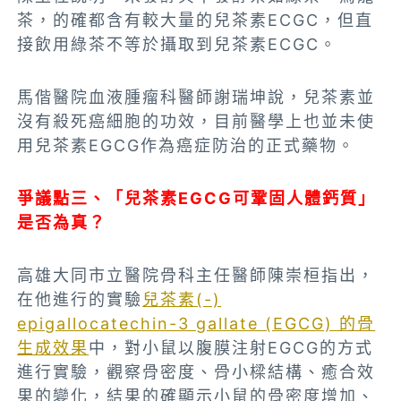
茶，的確都含有較大量的兒茶素ECGC，但直
接飲用綠茶不等於攝取到兒茶素ECGC。
馬偕醫院血液腫瘤科醫師謝瑞坤說，兒茶素並
沒有殺死癌細胞的功效，目前醫學上也並未使
用兒茶素EGCG作為癌症防治的正式藥物。
爭議點三、「兒茶素EGCG
可鞏固人體鈣質」
是否為真？
高雄大同市立醫院骨科主任醫師陳崇桓指出，
在他進行的實驗
兒茶素(-)
epigallocatechin-3 gallate (EGCG) 的骨
生成效果
中，對小鼠以腹膜注射EGCG的方式
進行實驗，觀察骨密度、骨小樑結構、癒合效
果的變化，結果的確顯示小鼠的骨密度增加、