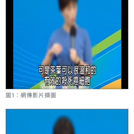
圖1：網傳影片擷圖