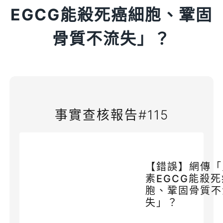
EGCG能殺死癌細胞、鞏固
骨質不流失」？
事實查核報告#115
【錯誤】網傳「
素EGCG能殺
胞、鞏固骨質不
失」？