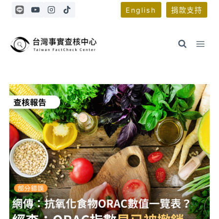
Skip
English
捐款支持
to
content