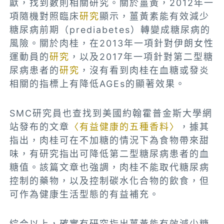
獻，找到數則相關研究。關於薑黃，2012年一
項隨機對照臨床
研究
顯示，薑黃素能有效減少
糖尿病
前期
（prediabetes）
轉變成糖尿病的
風險。關於肉桂，在2013年一項針對伊朗女性
運動員的
研究
，以及2017年一項針對第二型糖
尿病患者的
研究
，沒有看到肉桂在血糖或發炎
相關的指標上有降低AGEs的顯著效果。
SMC研究員也查找到美國約翰霍普金斯大學網
站發布的文章
〈有益健康的五種香料〉
，據其
指出，肉桂可在不加糖的情況下為食物帶來甜
味，有研究指出可降低第二型糖尿病患者的血
糖值。該篇文章也強調，肉桂不能取代糖尿病
控制的藥物，以及控制碳水化合物的飲食，但
可作為健康生活型態的有益補充。
綜合以上，確實有研究指出薑黃能有效減少糖