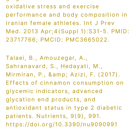
oxidative stress and exercise
performance and body composition in
Iranian female athletes. Int J Prev
Med. 2013 Apr;4(Suppl 1):S31-5. PMID:
23717766; PMCID: PMC3665022.
Talaei, B., Amouzegar, A.,
Sahranavard, S., Hedayati, M.,
Mirmiran, P., &amp; Azizi, F. (2017).
Effects of cinnamon consumption on
glycemic indicators, advanced
glycation end products, and
antioxidant status in type 2 diabetic
patients. Nutrients, 9(9), 991.
https://doi.org/10.3390/nu9090991