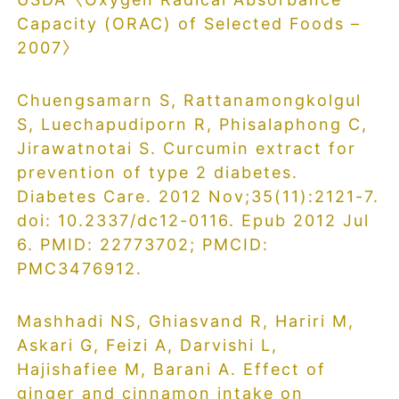
Capacity (ORAC) of Selected Foods –
2007〉
Chuengsamarn S, Rattanamongkolgul
S, Luechapudiporn R, Phisalaphong C,
Jirawatnotai S. Curcumin extract for
prevention of type 2 diabetes.
Diabetes Care. 2012 Nov;35(11):2121-7.
doi: 10.2337/dc12-0116. Epub 2012 Jul
6. PMID: 22773702; PMCID:
PMC3476912.
Mashhadi NS, Ghiasvand R, Hariri M,
Askari G, Feizi A, Darvishi L,
Hajishafiee M, Barani A. Effect of
ginger and cinnamon intake on